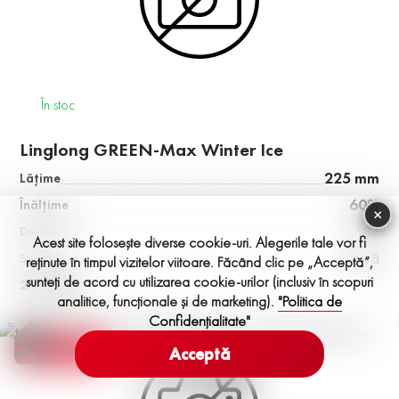
În stoc
Linglong GREEN-Max Winter Ice
225 mm
Lăţime
60%
Înălţime
×
18”
Diametrul
Acest site folosește diverse cookie-uri. Alegerile tale vor fi
Vară
Sezon
reținute în timpul vizitelor viitoare. Făcând clic pe „Acceptă”,
sunteți de acord cu utilizarea cookie-urilor (inclusiv în scopuri
2 210 MDL
analitice, funcționale și de marketing).
"Politica de
Confidențialitate"
Credit 0%
Acceptă