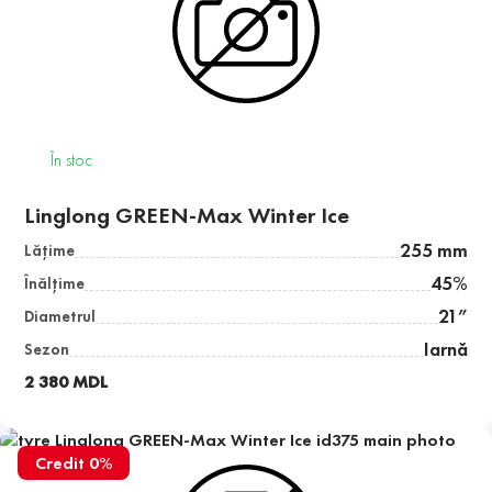
În stoc
Linglong GREEN-Max Winter Ice
255 mm
Lăţime
45%
Înălţime
21”
Diametrul
Iarnă
Sezon
2 380 MDL
Credit 0%