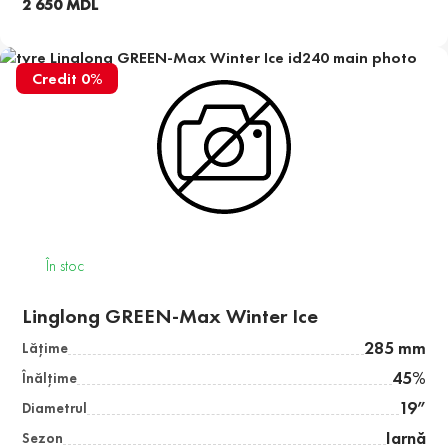
2 650 MDL
Credit 0%
În stoc
Linglong GREEN-Max Winter Ice
285 mm
Lăţime
45%
Înălţime
19”
Diametrul
Iarnă
Sezon