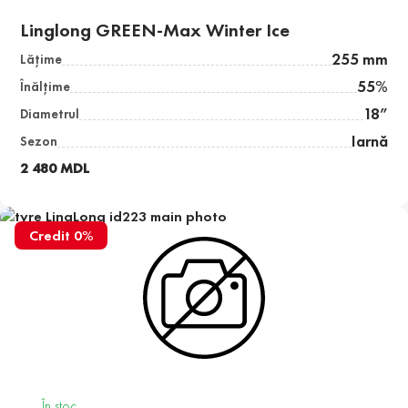
Linglong GREEN-Max Winter Ice
255 mm
Lăţime
55%
Înălţime
18”
Diametrul
Iarnă
Sezon
2 480 MDL
Credit 0%
În stoc