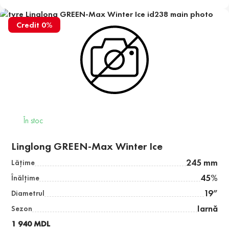
Credit 0%
În stoc
Linglong GREEN-Max Winter Ice
245 mm
Lăţime
45%
Înălţime
19”
Diametrul
Iarnă
Sezon
1 940 MDL