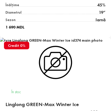
45%
Înălţime
19”
Diametrul
Iarnă
Sezon
1 690 MDL
Credit 0%
În stoc
Linglong GREEN-Max Winter Ice