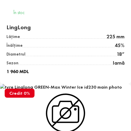
În stoc
LingLong
225 mm
Lăţime
45%
Înălţime
18”
Diametrul
Iarnă
Sezon
1 960 MDL
Credit 0%