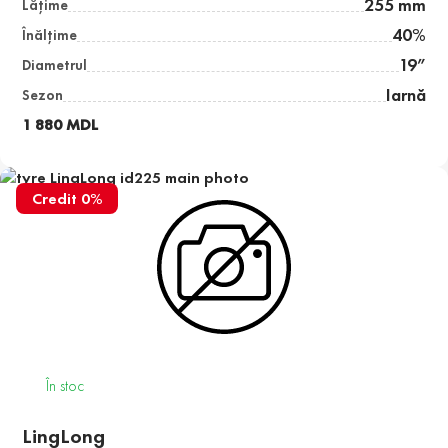
255 mm
Lăţime
40%
Înălţime
19”
Diametrul
Iarnă
Sezon
1 880 MDL
Credit 0%
În stoc
LingLong