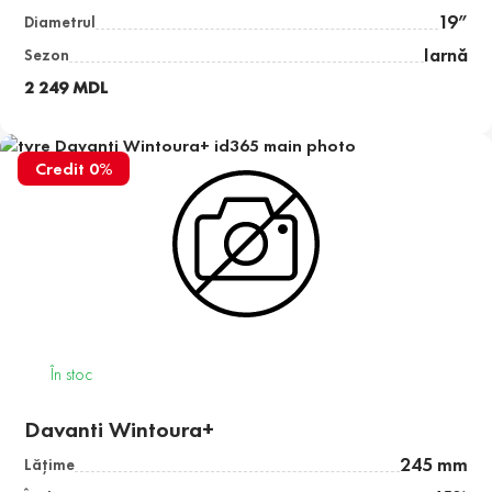
19”
Diametrul
Iarnă
Sezon
2 249 MDL
Credit 0%
În stoc
Davanti Wintoura+
245 mm
Lăţime