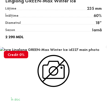
Linglong GREEN-Max Winter Ice
235 mm
Lăţime
60%
Înălţime
18”
Diametrul
Iarnă
Sezon
2 290 MDL
Credit 0%
În stoc