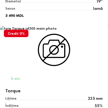
19”
Diametrul
Iarnă
Sezon
3 490 MDL
Credit 0%
În stoc
Torque
235 mm
Lăţime
55%
Înălţime