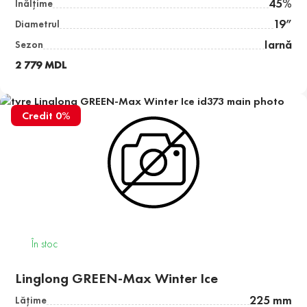
45%
Înălţime
19”
Diametrul
Iarnă
Sezon
2 779 MDL
Credit 0%
În stoc
Linglong GREEN-Max Winter Ice
225 mm
Lăţime