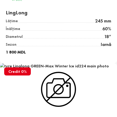
LingLong
245 mm
Lăţime
60%
Înălţime
18”
Diametrul
Iarnă
Sezon
1 800 MDL
Credit 0%