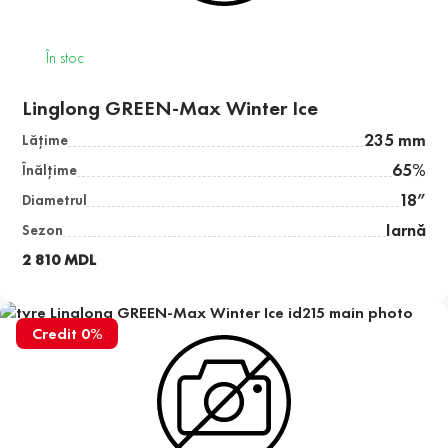
În stoc
Linglong GREEN-Max Winter Ice
235 mm
Lăţime
65%
Înălţime
18”
Diametrul
Iarnă
Sezon
2 810 MDL
Credit 0%