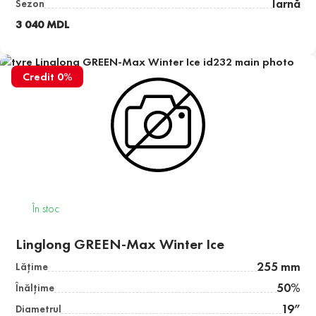
Iarnă
Sezon
3 040 MDL
Credit 0%
În stoc
Linglong GREEN-Max Winter Ice
255 mm
Lăţime
50%
Înălţime
19”
Diametrul