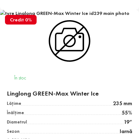
Credit 0%
În stoc
Linglong GREEN-Max Winter Ice
235 mm
Lăţime
55%
Înălţime
19”
Diametrul
Iarnă
Sezon