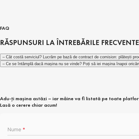
FAQ
RĂSPUNSURI LA ÎNTREBĂRILE FRECVENTE
– Cât costă serviciul?
Lucrăm pe bază de contract de comision: plătești pro
– Ce se întâmplă dacă mașina nu se vinde?
Poți să iei mașina înapoi oricând
Adu-ți mașina astăzi – iar mâine va fi listată pe toate platfo
Lasă o cerere chiar acum!
Nume
*