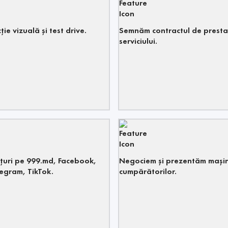
ie vizuală și test drive.
Semnăm contractul de presta
serviciului.
țuri pe 999.md, Facebook,
Negociem și prezentăm mași
egram, TikTok.
cumpărătorilor.