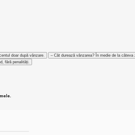
centul doar după vânzare.
– Cât durează vânzarea?
În medie de la câteva 
, fără penalități.
rmele.