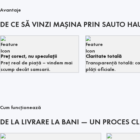
Avantaje
DE CE SĂ VINZI MAȘINA PRIN SAUTO HAU
Preț corect, nu speculații
Claritate totală
Preț real de piață – vindem mai
Transparență totală: co
scump decât samsarii.
plăți oficiale.
Cum funcționează
DE LA LIVRARE LA BANI — UN PROCES CL