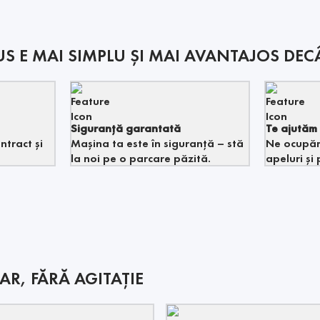
S E MAI SIMPLU ȘI MAI AVANTAJOS DECÂ
Siguranță garantată
Te ajutăm 
ntract și
Mașina ta este în siguranță – stă
Ne ocupăm
la noi pe o parcare păzită.
apeluri și 
AR, FĂRĂ AGITAȚIE