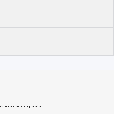
arcarea noastră păzită.