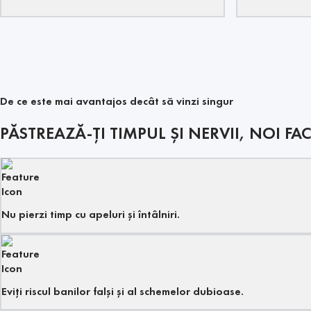
De ce este mai avantajos decât să vinzi singur
PĂSTREAZĂ-ȚI TIMPUL ȘI NERVII, NOI FA
Nu pierzi timp cu apeluri și întâlniri.
Eviți riscul banilor falși și al schemelor dubioase.