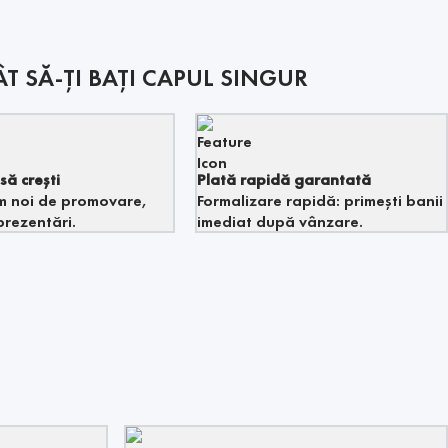
T SĂ-ȚI BAȚI CAPUL SINGUR
să crești
Plată rapidă garantată
 noi de promovare,
Formalizare rapidă: primești banii
prezentări.
imediat după vânzare.