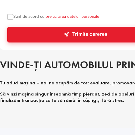
Sunt de acord cu
prelucrarea datelor personale
Trimite cererea
VINDE-ȚI AUTOMOBILUL PRIN
Tu aduci mașina – noi ne ocupăm de tot: evaluare, promovare, 
Să vinzi mașina singur înseamnă timp pierdut, zeci de apeluri 
finalizăm tranzacția ca tu să rămâi în câștig și fără stres.