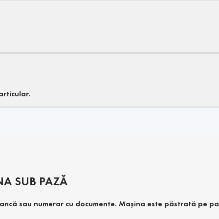
rticular.
NA SUB PAZĂ
in bancă sau numerar cu documente. Mașina este păstrată pe p