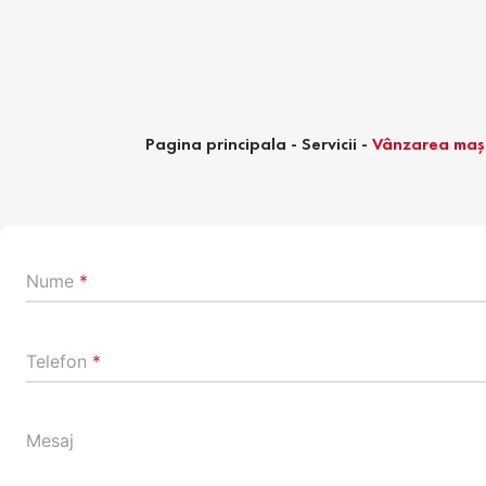
Pagina principala
-
Servicii
-
Vânzarea mași
Nume
*
Telefon
*
Mesaj