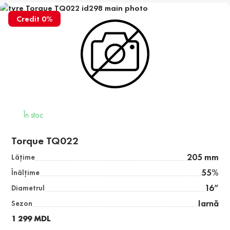
Credit 0%
În stoc
Torque TQ022
205 mm
Lăţime
55%
Înălţime
16”
Diametrul
Iarnă
Sezon
1 299 MDL