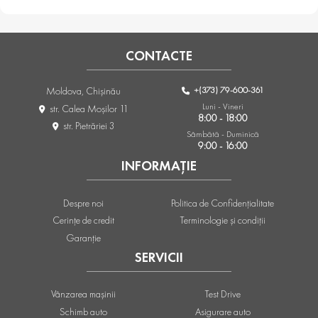
CONTACTE
+(373) 79-600-361
Moldova, Chişinău
Luni - Vineri
str. Calea Moşilor 11
8:00 - 18:00
str. Pietrăriei 3
Sâmbătă - Duminică
9:00 - 16:00
INFORMAȚIE
Despre noi
Politica de Confidențialitate
Cerințe de credit
Terminologie și condiții
Garanție
SERVICII
Vânzarea mașinii
Test Drive
Schimb auto
Asigurare auto