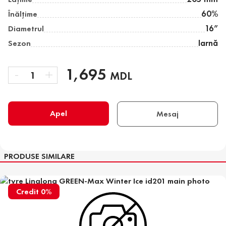
Înălţime
60%
Diametrul
16”
Sezon
Iarnă
-
1,695
+
1
MDL
Apel
Mesaj
PRODUSE SIMILARE
Credit 0%