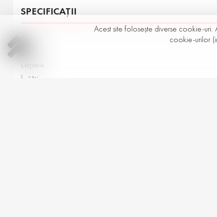
SPECIFICAȚII
Acest site folosește diverse cookie-uri. 
Marca
cookie-urilor (i
Model
Lăţime
Înălţime
Diametrul
Sezon
-
1,460
+
1
MDL
Apel
PRODUSE SIMILARE