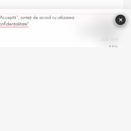
 „Acceptă”, sunteți de acord cu utilizarea
×
Starmaxx
nfidențialitate"
Ice Gripper W850
205 mm
55%
17”
Iarnă
Mesaj