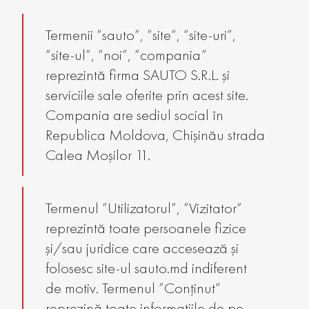
Termenii ”sauto”, ”site”, ”site-uri”,
”site-ul”, ”noi”, ”compania”
reprezintă firma SAUTO S.R.L. și
serviciile sale oferite prin acest site.
Compania are sediul social în
Republica Moldova, Chișinău strada
Calea Moșilor 11.
Termenul ”Utilizatorul”, ”Vizitator”
reprezintă toate persoanele fizice
și/sau juridice care accesează și
folosesc site-ul sauto.md indiferent
de motiv. Termenul ”Conținut”
reprezină toate informațiile de pe