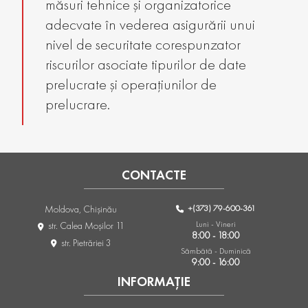
măsuri tehnice și organizatorice
adecvate în vederea asigurării unui
nivel de securitate corespunzator
riscurilor asociate tipurilor de date
prelucrate și operațiunilor de
prelucrare.
CONTACTE
+(373) 79-600-361
Moldova, Chişinău
Luni - Vineri
str. Calea Moşilor 11
8:00 - 18:00
str. Pietrăriei 3
Sâmbătă - Duminică
9:00 - 16:00
INFORMAȚIE