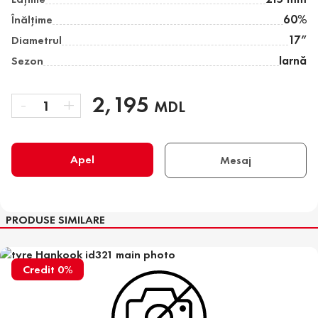
Înălţime
60%
Diametrul
17”
Sezon
Iarnă
-
2,195
+
1
MDL
Apel
Mesaj
PRODUSE SIMILARE
Credit 0%