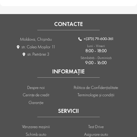
CONTACTE
+(373) 79-600-361
Moldova, Chişinău
Luni - Vineri
str. Calea Moşilor 11
8:00 - 18:00
str. Pietrăriei 3
Sâmbătă - Duminică
9:00 - 16:00
INFORMAȚIE
Despre noi
Politica de Confidențialitate
Cerințe de credit
Terminologie și condiții
Garanție
SERVICII
Vânzarea mașinii
Test Drive
Schimb auto
Asigurare auto