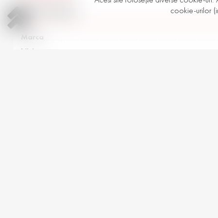
cookie-urilor (i
SPECIFICAȚII
Marca
Lăţime
Înălţime
Diametrul
Sezon
-
2,015
+
1
MDL
Apel
PRODUSE SIMILARE