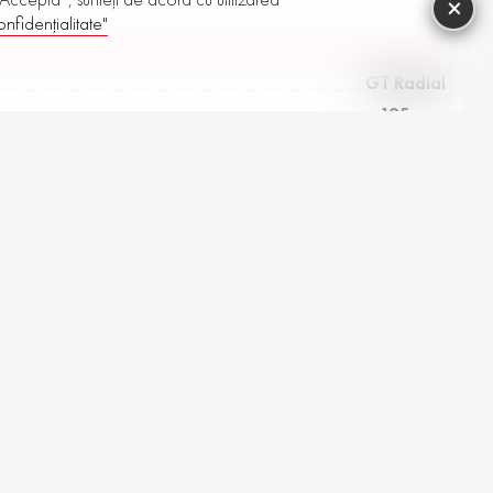
×
nfidențialitate"
GT Radial
195 mm
70%
15”
Vară
Mesaj