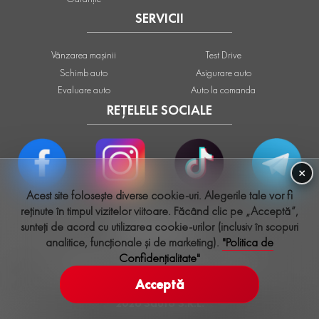
SERVICII
Vânzarea mașinii
Test Drive
Schimb auto
Asigurare auto
Evaluare auto
Auto la comanda
REȚELELE SOCIALE
×
Acest site folosește diverse cookie-uri. Alegerile tale vor fi
reținute în timpul vizitelor viitoare. Făcând clic pe „Acceptă”,
sunteți de acord cu utilizarea cookie-urilor (inclusiv în scopuri
info@sauto.md
analitice, funcționale și de marketing).
"Politica de
Confidențialitate"
IMPORT ȘI VÂNZARE MAȘINI DIN EUROPA
Acceptă
2026
Sauto S.R.L.