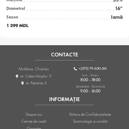
16”
Diametrul
Iarnă
Sezon
1 399 MDL
CONTACTE
+(373) 79-600-361
Moldova, Chişinău
Luni - Vineri
str. Calea Moşilor 11
8:00 - 18:00
str. Pietrăriei 3
Sâmbătă - Duminică
9:00 - 16:00
INFORMAȚIE
Despre noi
Politica de Confidențialitate
Cerințe de credit
Terminologie și condiții
Garanție