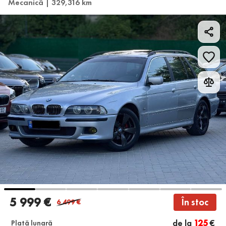
Mecanică | 329,316 km
5 999 €
În stoc
6 499
€
de la
125
€
Plată lunară