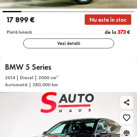
17 899 €
Nu este în stoc
de la
373
€
Plată lunară
Vezi detalii
BMW 5 Series
2014 | Diesel | 2000 cm
3
Automată | 280,000 km