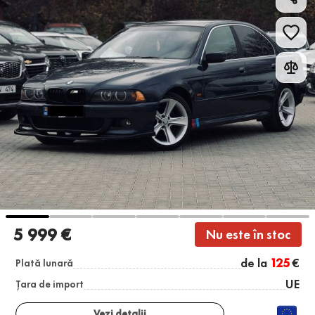
5 999 €
Nu este în stoc
de la
125
€
Plată lunară
UE
Țara de import
Vezi detalii