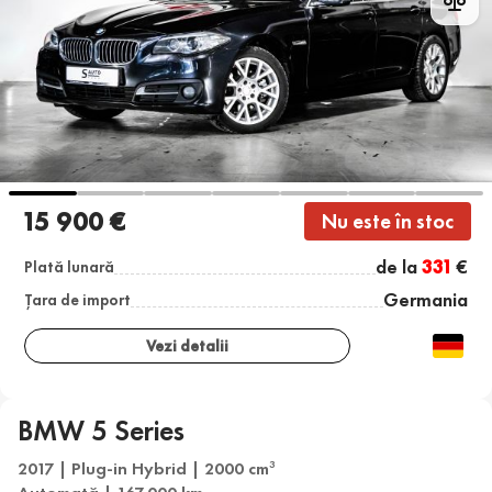
15 900 €
Nu este în stoc
de la
331
€
Plată lunară
Germania
Țara de import
Vezi detalii
BMW 5 Series
2017 | Plug-in Hybrid | 2000 cm
3