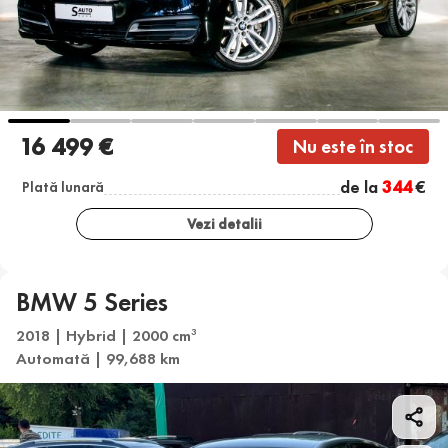
16 499 €
Nu este în stoc
de la
344
€
Plată lunară
Vezi detalii
BMW 5 Series
2018 | Hybrid | 2000 cm
3
Automată | 99,688 km