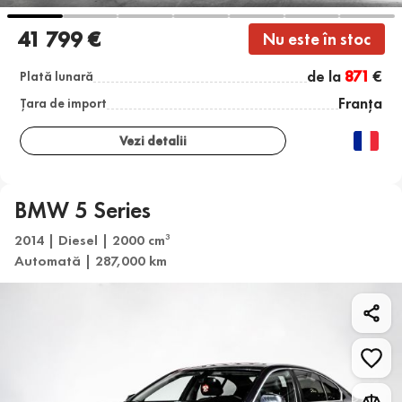
41 799 €
Nu este în stoc
de la
871
€
Plată lunară
Franța
Țara de import
Vezi detalii
BMW 5 Series
2014 | Diesel | 2000 cm
3
Automată | 287,000 km