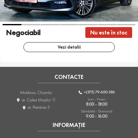
Negociabil
Nu este în stoc
Vezi detalii
CONTACTE
+(373) 79-600-386
Moldova, Chişinău
Luni - Vineri
str. Calea Moşilor 11
8:00 - 18:00
str. Pietrăriei 3
Sâmbătă - Duminică
9:00 - 16:00
INFORMAȚIE