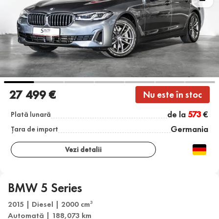
27 499 €
Nu este în stoc
de la
573
€
Plată lunară
Germania
Țara de import
Vezi detalii
BMW 5 Series
2015 | Diesel | 2000 cm
3
Automată | 188,073 km