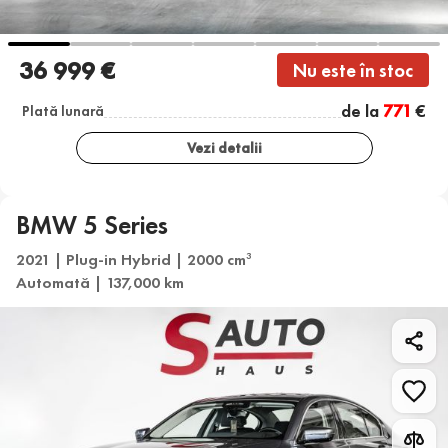
36 999 €
Nu este în stoc
de la
771
€
Plată lunară
Vezi detalii
BMW 5 Series
2021 | Plug-in Hybrid | 2000 cm
3
Automată | 137,000 km