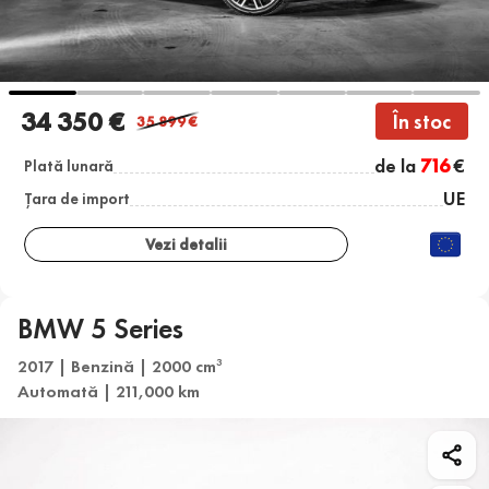
34 350 €
În stoc
35 899
€
de la
716
€
Plată lunară
UE
Țara de import
Vezi detalii
BMW 5 Series
2017 | Benzină | 2000 cm
3
Automată | 211,000 km