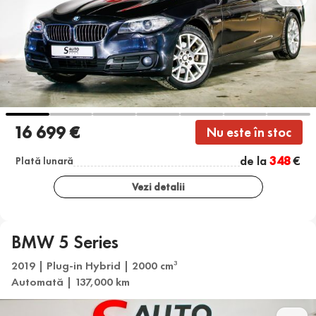
16 699 €
Nu este în stoc
de la
348
€
Plată lunară
Vezi detalii
BMW 5 Series
2019 | Plug-in Hybrid | 2000 cm
3
Automată | 137,000 km