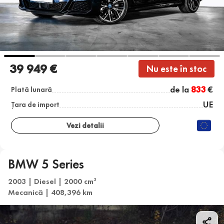
39 949 €
Nu este în stoc
de la
833
€
Plată lunară
UE
Țara de import
Vezi detalii
BMW 5 Series
2003 | Diesel | 2000 cm
3
Mecanică | 408,396 km