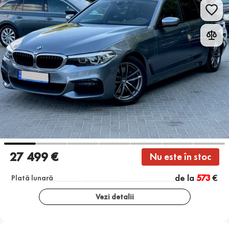
27 499 €
Nu este în stoc
de la
573
€
Plată lunară
Vezi detalii