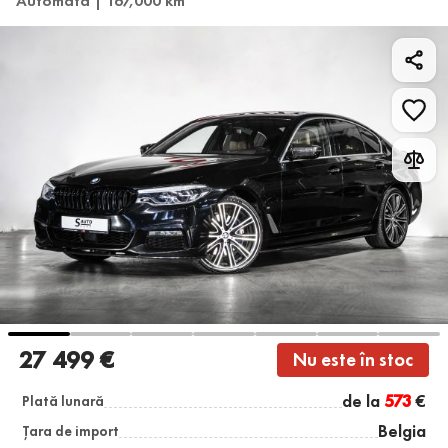
Automată | 167,000 km
27 499 €
Nu este în stoc
de la
573
€
Plată lunară
Belgia
Țara de import