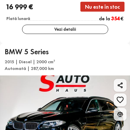
16 999 €
Nu este în stoc
de la
354
€
Plată lunară
Vezi detalii
BMW 5 Series
2015 | Diesel | 2000 cm
3
Automată | 287,000 km