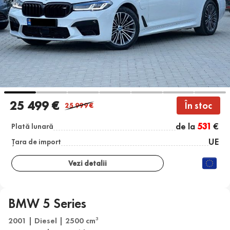
25 499 €
În stoc
25 999
€
de la
531
€
Plată lunară
UE
Țara de import
Vezi detalii
BMW 5 Series
2001 | Diesel | 2500 cm
3