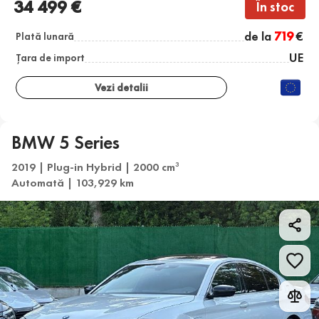
34 499 €
În stoc
de la
719
€
Plată lunară
UE
Țara de import
Vezi detalii
BMW 5 Series
2019 | Plug-in Hybrid | 2000 cm
3
Automată | 103,929 km