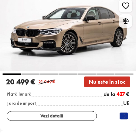
20 499 €
Nu este în stoc
21 949
€
de la
427
€
Plată lunară
UE
Țara de import
Vezi detalii