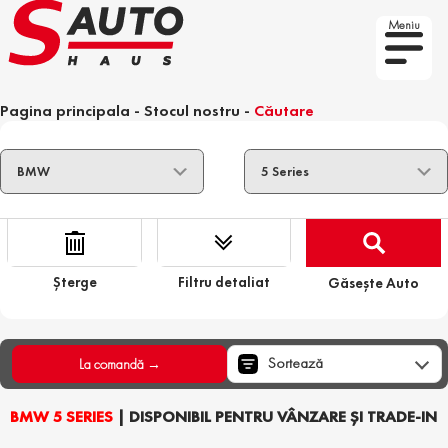
Meniu
Pagina principala
-
Stocul nostru
-
Căutare
Șterge
Filtru detaliat
Găsește Auto
Sortează
La comandă →
BMW 5 SERIES
| DISPONIBIL PENTRU VÂNZARE ȘI TRADE-IN