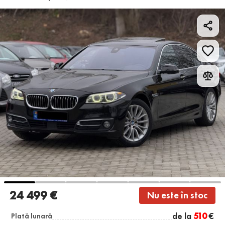
24 499 €
Nu este în stoc
de la
510
€
Plată lunară