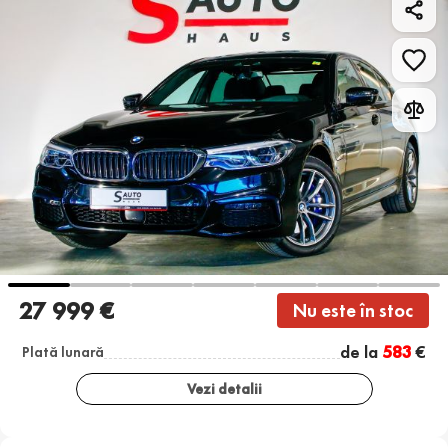
27 999 €
Nu este în stoc
de la
583
€
Plată lunară
Vezi detalii