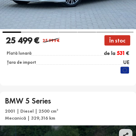
25 499 €
În stoc
25 999
€
de la
531
€
Plată lunară
UE
Țara de import
BMW 5 Series
2001 | Diesel | 2500 cm
3
Mecanică | 329,316 km