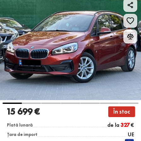
15 699 €
În stoc
de la
327
€
Plată lunară
UE
Țara de import