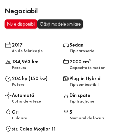
Negociabil
Nu e disponibil
Găsiți modele similare
2017
Sedan
An de fabricație
Tip caroserie
184,963 km
2000 cm
3
Parcurs
Capacitate motor
204 hp (150 kw)
Plug-in Hybrid
Putere
Tip combustibil
Automată
Din spate
Cutia de viteze
Tip tracțiune
Gri
5
Culoare
Numărul de locuri
str. Calea Moşilor 11