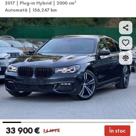
2017 | Plug-in Hybrid | 2000 cm
3
Automată | 156,247 km
33 900 €
În stoc
34 499
€