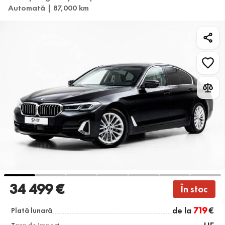
Automată | 87,000 km
34 499 €
În stoc
de la
719
€
Plată lunară