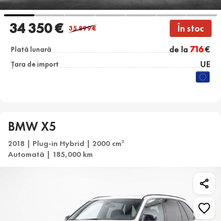
34 350 €
În stoc
35 899
€
de la
716
€
Plată lunară
UE
Țara de import
BMW X5
2018 | Plug-in Hybrid | 2000 cm
3
Automată | 185,000 km