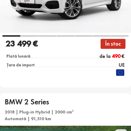
23 499 €
În stoc
de la
490
€
Plată lunară
UE
Țara de import
BMW 2 Series
2018 | Plug-in Hybrid | 2000 cm
3
Automată | 91,510 km