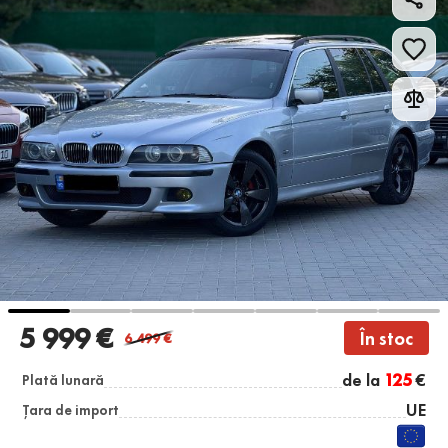
5 999 €
În stoc
6 499
€
de la
125
€
Plată lunară
UE
Țara de import