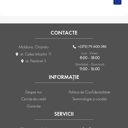
CONTACTE
+(373) 79-600-386
Moldova, Chişinău
Luni - Vineri
str. Calea Moşilor 11
8:00 - 18:00
str. Pietrăriei 3
Sâmbătă - Duminică
9:00 - 16:00
INFORMAȚIE
Despre noi
Politica de Confidențialitate
Cerințe de credit
Terminologie și condiții
Garanție
SERVICII