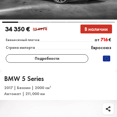
34 350 €
В наличии
35 899
€
от
716
€
Ежемесячный платеж
Евросоюз
Страна импорта
Подробности
BMW 5 Series
2017 | Бензин | 2000 см
3
Автомат | 211,000 км