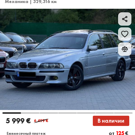
Механика | 329,316 км
5 999 €
В наличии
6 499
€
от
125
€
Ежемесячный платеж