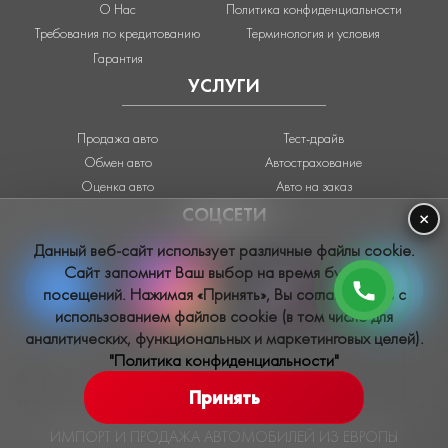
О Нас
Политика конфиденциальности
Требования по кредитованию
Терминология и условия
Гарантия
УСЛУГИ
Продажа авто
Тест-драйв
Обмен авто
Автострахование
Оценка авто
Авто на заказ
СОЦСЕТИ
×
Данный веб-сайт использует различные файлы cookie.
Сайт запомнит Ваш выбор на время будущих
посещений. Нажимая «Принять», Вы соглашаетесь с
использованием файлов cookie (в том числе для
аналитических, функциональных и маркетинговых целей).
"Политика конфиденциальности"
info@sauto.md
Принять
ИМПОРТ И ПРОДАЖА АВТОМОБИЛЕЙ ИЗ ЕВРОПЫ