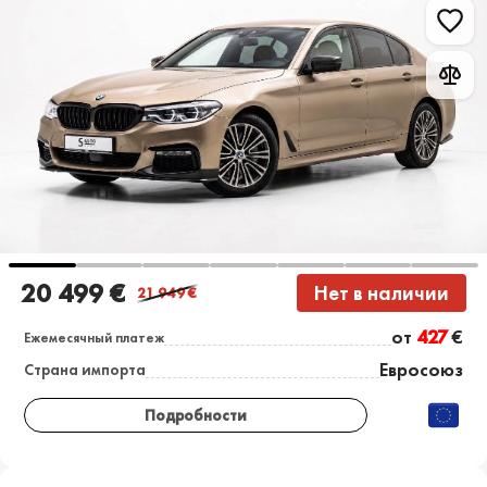
20 499 €
Нет в наличии
21 949
€
от
427
€
Ежемесячный платеж
Евросоюз
Страна импорта
Подробности