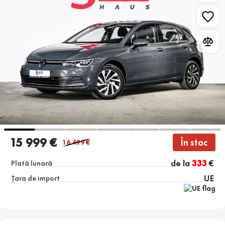
15 999 €
În stoc
16 499
€
de la
333
€
Plată lunară
UE
Țara de import