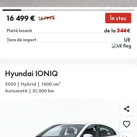
16 499 €
În stoc
16 799
€
de la
344
€
Plată lunară
UE
Țara de import
Hyundai IONIQ
2020 | Hybrid | 1600 cm
3
Automată | 51,000 km