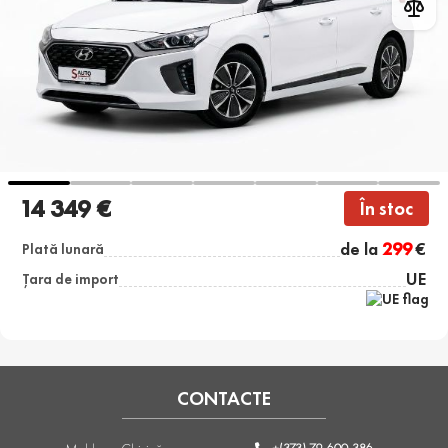
14 349 €
În stoc
de la
299
€
Plată lunară
UE
Țara de import
CONTACTE
+(373) 79-600-386