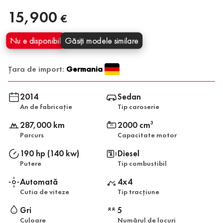
15,900
€
Nu e disponibil
Găsiți modele similare
Țara de import:
Germania
2014
Sedan
An de fabricație
Tip caroserie
287,000 km
2000 cm
3
Parcurs
Capacitate motor
190 hp (140 kw)
Diesel
Putere
Tip combustibil
Automată
4x4
Cutia de viteze
Tip tracțiune
Gri
5
Culoare
Numărul de locuri