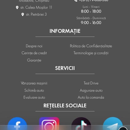
Moldova, Chişinău
Luni - Vineri
str. Calea Moşilor 11
8:00 - 18:00
str. Pietrăriei 3
Sâmbătă - Duminică
9:00 - 16:00
INFORMAȚIE
Despre noi
Politica de Confidențialitate
Cerințe de credit
Terminologie și condiții
Garanție
SERVICII
Vânzarea mașinii
Test Drive
Schimb auto
Asigurare auto
Evaluare auto
Auto la comanda
REȚELELE SOCIALE