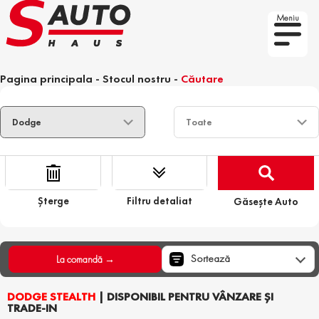
Meniu
Pagina principala
-
Stocul nostru
-
Căutare
Șterge
Filtru detaliat
Găsește Auto
Sortează
La comandă →
DODGE STEALTH
| DISPONIBIL PENTRU VÂNZARE ȘI
TRADE-IN