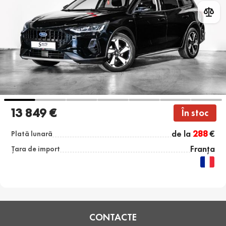
13 849 €
În stoc
de la
288
€
Plată lunară
Franța
Țara de import
CONTACTE