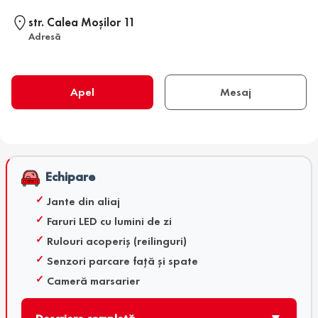
str. Calea Moşilor 11
Adresă
Apel
Mesaj
Echipare
Jante din aliaj
Faruri LED cu lumini de zi
Rulouri acoperiș (reilinguri)
Senzori parcare față și spate
Cameră marsarier