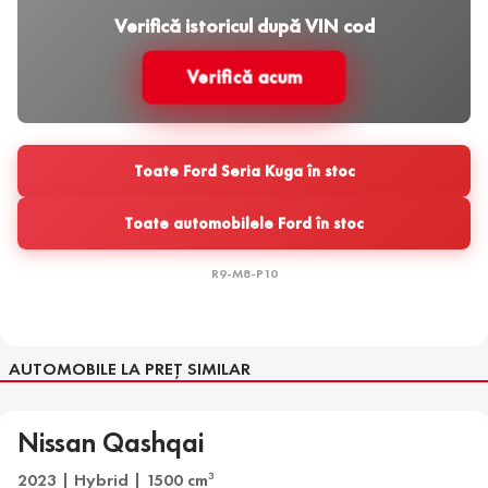
Verifică istoricul după VIN cod
Verifică acum
Toate Ford Seria Kuga în stoc
Toate automobilele Ford în stoc
R9-M8-P10
AUTOMOBILE LA PREȚ SIMILAR
Nissan Qashqai
2023 | Hybrid | 1500 cm
3