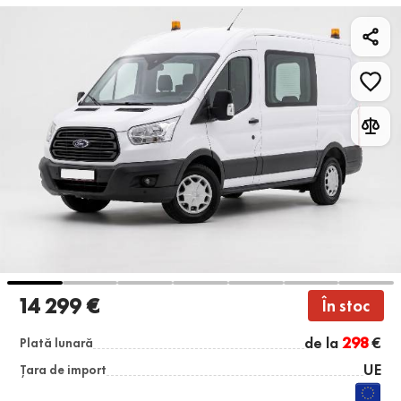
14 299 €
În stoc
de la
298
€
Plată lunară
UE
Țara de import