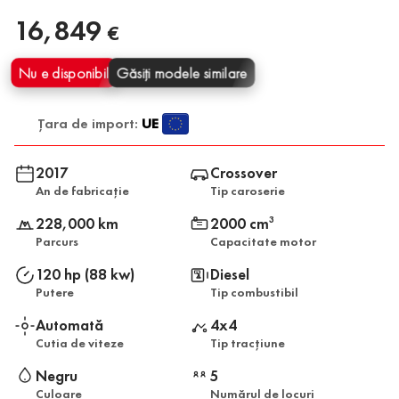
16,849
€
Nu e disponibil
Găsiți modele similare
Țara de import:
UE
2017
Crossover
An de fabricație
Tip caroserie
228,000 km
2000 cm
3
Parcurs
Capacitate motor
120 hp (88 kw)
Diesel
Putere
Tip combustibil
Automată
4x4
Cutia de viteze
Tip tracțiune
Negru
5
Culoare
Numărul de locuri