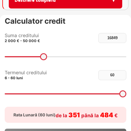
▼
Descriere completă
Calculator credit
Suma creditului
2 000 € - 50 000 €
Termenul creditului
6 - 60 luni
351
484
Rata Lunară (
60
luni)
de la
până la
€