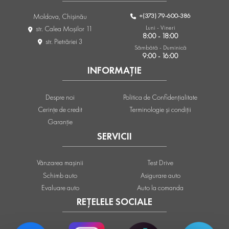
+(373) 79-600-386
Moldova, Chişinău
Luni - Vineri
str. Calea Moşilor 11
8:00 - 18:00
str. Pietrăriei 3
Sâmbătă - Duminică
9:00 - 16:00
INFORMAȚIE
Despre noi
Politica de Confidențialitate
Cerințe de credit
Terminologie și condiții
Garanție
SERVICII
Vânzarea mașinii
Test Drive
Schimb auto
Asigurare auto
Evaluare auto
Auto la comanda
REȚELELE SOCIALE