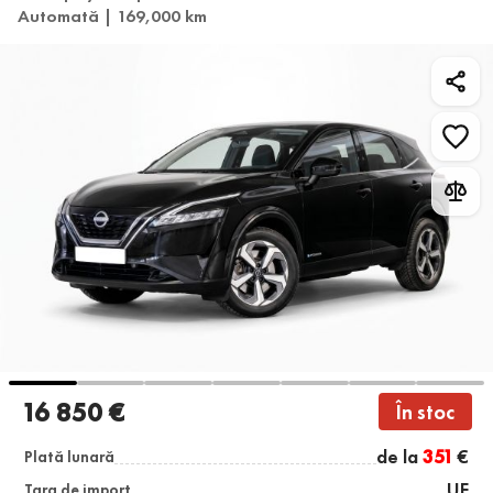
Automată | 169,000 km
16 850 €
În stoc
de la
351
€
Plată lunară
UE
Țara de import