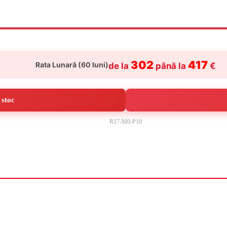
302
417
Rata Lunară (
60
luni)
de la
până la
€
(MTF)
care periodică)
 stoc
R17-M0-P10