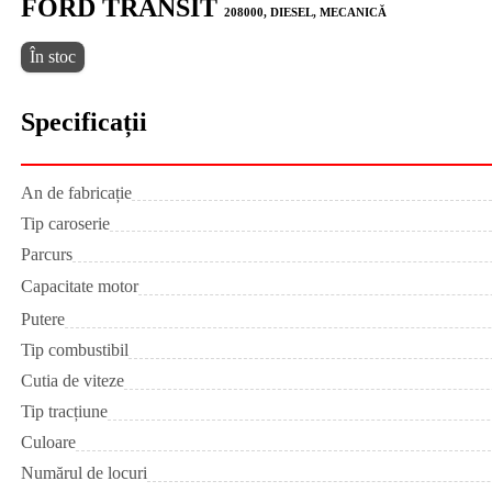
FORD TRANSIT
208000, DIESEL, MECANICĂ
În stoc
Specificații
An de fabricație
Tip caroserie
Parcurs
Capacitate motor
Putere
Tip combustibil
Cutia de viteze
Tip tracțiune
Culoare
Numărul de locuri