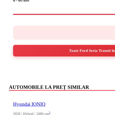
6 - 60 luni
Detalii cutie viteze
Tip: manuală
Număr trepte: 6
Acționare: ambreiaj monodisc, comandă manuală
Ulei cutie: specificație Ford pentru transmisii manuale 
Interval schimb ulei: conform planului de service (verifi
Stare vehicul
Toate Ford Seria Transit în
Țara de import: UE
Caroserie: furgon, pregătire de vânzare efectuată
Exterior: rack pe plafon și scară spate
Interior: tapițerie textilă, stare generală îngrijită
AUTOMOBILE LA PREȚ SIMILAR
Kilometraj: 309.000 km
Hyundai IONIQ
3
2020 | Hybrid | 1600 cm