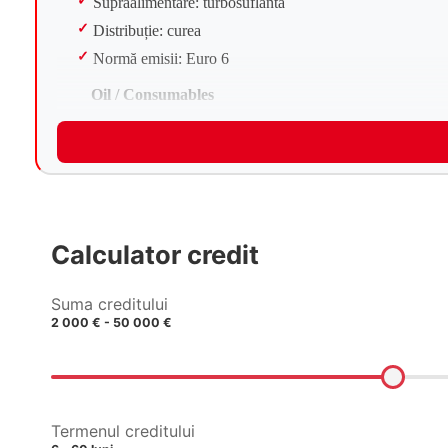
Supraalimentare: turbosuflantă
Distribuție: curea
Normă emisii: Euro 6
Oil / Consumables
Ulei motor: 5W-30 (Ford WSS-M2C913-C/D sau WS
Capacitate ulei cu filtru: ~6.0 L
Interval schimb ulei: 20.000 km / 1 an
Lichid răcire: antigel tip OAT (conform Ford)
Capacitate sistem răcire: ~10–11 L
Calculator credit
Detalii suspensie
Suma creditului
Față: McPherson
2 000 € - 50 000 €
Spate: arc lamelar (leaf spring)
Bară stabilizatoare față: da
Frâne față: discuri ventilate
Frâne spate: discuri
Termenul creditului