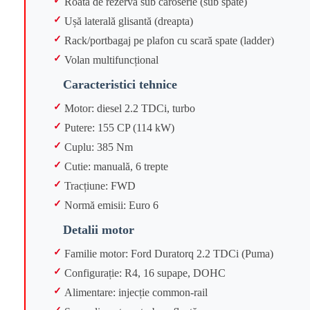
Roată de rezervă sub caroserie (sub spate)
Ușă laterală glisantă (dreapta)
Rack/portbagaj pe plafon cu scară spate (ladder)
Volan multifuncțional
Caracteristici tehnice
Motor: diesel 2.2 TDCi, turbo
Putere: 155 CP (114 kW)
Cuplu: 385 Nm
Cutie: manuală, 6 trepte
Tracțiune: FWD
Normă emisii: Euro 6
Detalii motor
Familie motor: Ford Duratorq 2.2 TDCi (Puma)
Configurație: R4, 16 supape, DOHC
Alimentare: injecție common-rail