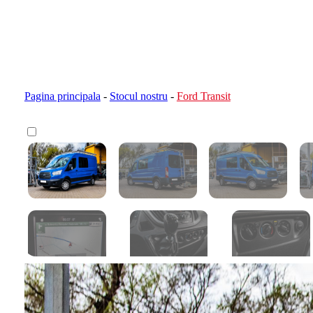
Pagina principala
-
Stocul nostru
-
Ford Transit
Calculator devamare