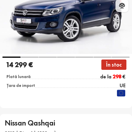
14 299 €
În stoc
de la
298
€
Plată lunară
UE
Țara de import
Nissan Qashqai
3