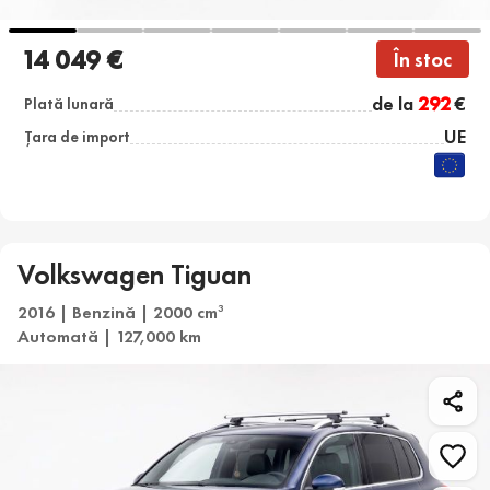
14 049 €
În stoc
de la
292
€
Plată lunară
UE
Țara de import
Volkswagen Tiguan
2016 | Benzină | 2000 cm
3
Automată | 127,000 km