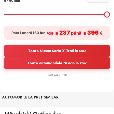
6 - 60 luni
287
396
Rata Lunară (
60
luni)
de la
până la
€
Toate Nissan Seria X-Trail în stoc
Toate automobilele Nissan în stoc
R50-M29-P10
AUTOMOBILE LA PREȚ SIMILAR