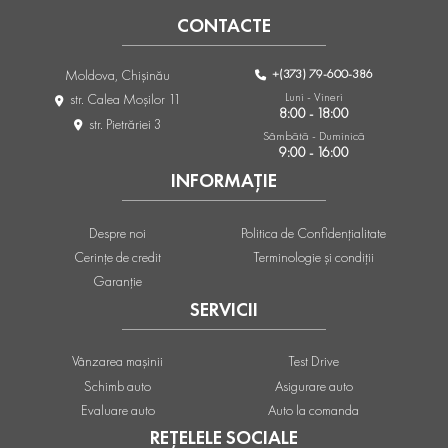
CONTACTE
+(373) 79-600-386
Moldova, Chişinău
Luni - Vineri
str. Calea Moşilor 11
8:00 - 18:00
str. Pietrăriei 3
Sâmbătă - Duminică
9:00 - 16:00
INFORMAȚIE
Despre noi
Politica de Confidențialitate
Cerințe de credit
Terminologie și condiții
Garanție
SERVICII
Vânzarea mașinii
Test Drive
Schimb auto
Asigurare auto
Evaluare auto
Auto la comanda
REȚELELE SOCIALE