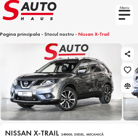
Meniu
Pagina principala
-
Stocul nostru
-
Nissan X-Trail
NISSAN X-TRAIL
249000, DIESEL, MECANICĂ