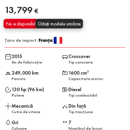
13,799
€
Nu e disponibil
Găsiți modele similare
Țara de import:
Franța
2015
Crossover
An de fabricație
Tip caroserie
249,000 km
1600 cm
3
Parcurs
Capacitate motor
130 hp (96 kw)
Diesel
Putere
Tip combustibil
Mecanică
Din față
Cutia de viteze
Tip tracțiune
Gri
7
Culoare
Numărul de locuri