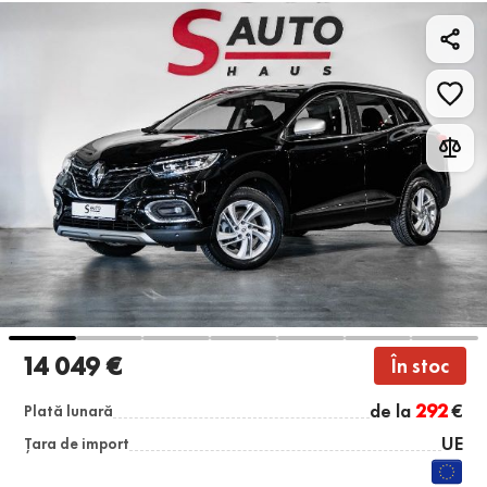
14 049 €
În stoc
de la
292
€
Plată lunară
UE
Țara de import