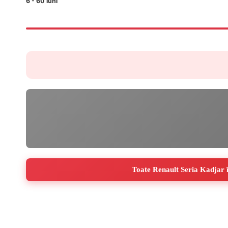
6 - 60 luni
Stabilizator față: prezent.
Stabilizator spate: integrat în arhitectura punții spate.
Frâne față: discuri ventilate.
Frâne spate: discuri.
Roți/anvelope uzuale pentru model: 215/60 R17 pe jante 
Detalii cutie viteze
Tip: automată cu dublu ambreiaj (EDC).
Model: Getrag 7DCT300 (DW7).
Număr trepte: 7.
Ulei cutie: ulei dedicat DCT (specificație OEM Renault
Volum ulei: ~1,7–2,0 L (în funcție de procedura de umpl
Întreținere: control nivel/etanșeitate la revizii; schimb ul
Toate Renault Seria Kadjar î
Moduri: Auto, Manual (schimbare secvențială), Sport (în
Stare vehicul
Țara import: UE.