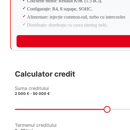
Cod/serie motor: Renault K9K (1.5 dCi).
Configurație: R4, 8 supape, SOHC.
Alimentare: injecție common-rail, turbo cu intercooler.
Distribuție: distribuție cu curea (timing belt).
Raport de compresie: ~15,5:1.
Normă emisii: Euro 6.
Ulei / Consumabile
Specificație ulei: ACEA C4, 5W-30 (Renault RN0720).
Capacitate ulei cu filtru: ~4,5 L.
Calculator credit
Interval schimb ulei: 15.000 km sau 12 luni.
Lichid de răcire: tip OAT (antigel organic, Renault Type
Suma creditului
2 000 € - 50 000 €
Capacitate sistem răcire: ~7,0 L.
Detalii suspensie
Față: McPherson, brațe inferioare, bară stabilizatoare.
Spate: punte semi-independentă (bară de torsiune).
Termenul creditului