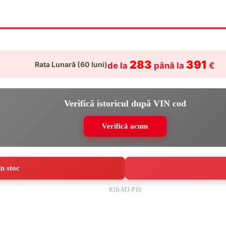
din aliaj 17".
283
391
Rata Lunară (
60
luni)
de la
până la
€
Verifică istoricul după VIN cod
Verifică acum
/Elf pentru EDC).
ere).
ei la interval de service (în practică 60.000 km).
n stoc
 funcție de comenzi).
R18-M3-P10