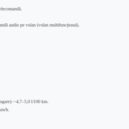
 telecomandă.
ndă audio pe volan (volan multifuncțional).
gare): ~4,7–5,0 l/100 km.
km/h.