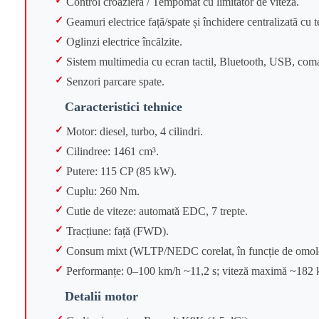
Control croazieră / Tempomat cu limitator de viteză.
Geamuri electrice față/spate și închidere centralizată cu
Oglinzi electrice încălzite.
Sistem multimedia cu ecran tactil, Bluetooth, USB, coma
Senzori parcare spate.
Caracteristici tehnice
Motor: diesel, turbo, 4 cilindri.
Cilindree: 1461 cm³.
Putere: 115 CP (85 kW).
Cuplu: 260 Nm.
Cutie de viteze: automată EDC, 7 trepte.
Tracțiune: față (FWD).
Consum mixt (WLTP/NEDC corelat, în funcție de omolo
Performanțe: 0–100 km/h ~11,2 s; viteză maximă ~182 
Detalii motor