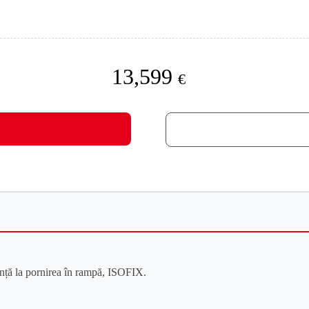
13,599
€
tență la pornirea în rampă, ISOFIX.