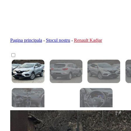
Pagina principala
-
Stocul nostru
-
Renault Kadjar
Calculator devamare