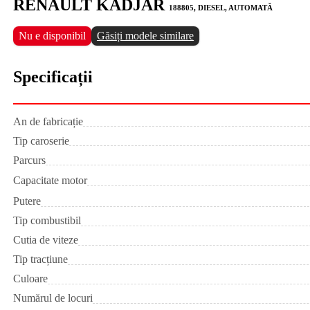
RENAULT KADJAR
188805, DIESEL, AUTOMATĂ
Nu e disponibil
Găsiți modele similare
Specificații
An de fabricație
Tip caroserie
Parcurs
Capacitate motor
Putere
Tip combustibil
Cutia de viteze
Tip tracțiune
Culoare
Numărul de locuri