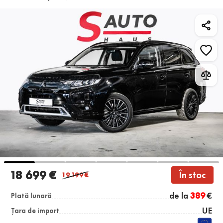
18 699 €
În stoc
19 199
€
de la
389
€
Plată lunară
UE
Țara de import