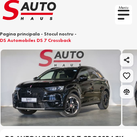
Meniu
Pagina principala
-
Stocul nostru
-
DS Automobiles DS 7 Crossback