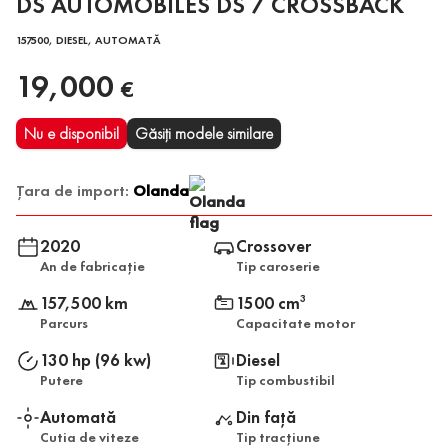
DS AUTOMOBILES DS 7 CROSSBACK
157500, DIESEL, AUTOMATĂ
19,000
€
Nu e disponibil
Găsiți modele similare
Țara de import:
Olanda
2020
Crossover
An de fabricație
Tip caroserie
157,500 km
1500 cm
3
Parcurs
Capacitate motor
130 hp (96 kw)
Diesel
Putere
Tip combustibil
Automată
Din față
Cutia de viteze
Tip tracțiune