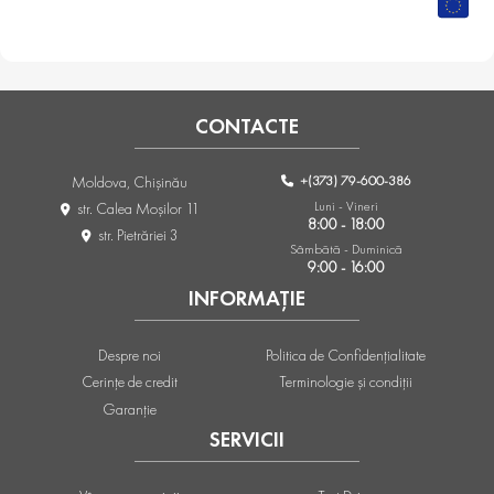
CONTACTE
+(373) 79-600-386
Moldova, Chişinău
Luni - Vineri
str. Calea Moşilor 11
8:00 - 18:00
str. Pietrăriei 3
Sâmbătă - Duminică
9:00 - 16:00
INFORMAȚIE
Despre noi
Politica de Confidențialitate
Cerințe de credit
Terminologie și condiții
Garanție
SERVICII