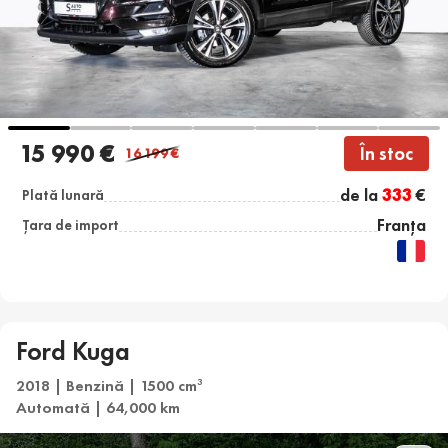
15 990 €
În stoc
16 199
€
de la
333
€
Plată lunară
Franța
Țara de import
Ford Kuga
2018 | Benzină | 1500 cm
3
Automată | 64,000 km