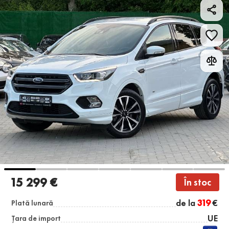
15 299 €
În stoc
de la
319
€
Plată lunară
UE
Țara de import