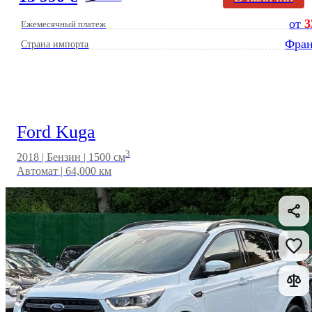
от
3
Ежемесячный платеж
Фра
Страна импорта
Ford Kuga
3
2018 | Бензин | 1500 см
Автомат | 64,000 км