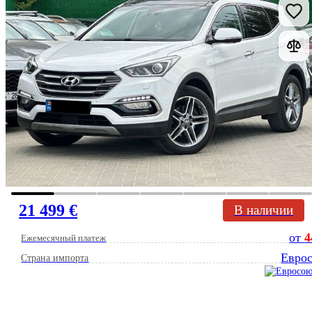
21 499 €
В наличии
от
4
Ежемесячный платеж
Евро
Страна импорта