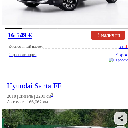
16 549 €
В наличии
от
3
Ежемесячный платеж
Евро
Страна импорта
Hyundai Santa FE
3
2018 | Дизель | 2200 см
Автомат | 166,062 км