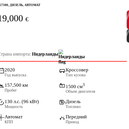
57500, ДИЗЕЛЬ, АВТОМАТ
19,000
€
трана импорта:
Нидерланды
2020
Кроссовер
Год выпуска
Тип кузова
157,500 км
3
1500 см
Пробег
Объем двигателя
130 л.с. (96 кВт)
Дизель
Мощность
Топливо
Автомат
Передний
КПП
Привод