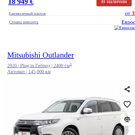
18 949 €
В наличии
от
3
Ежемесячный платеж
Евро
Страна импорта
Mitsubishi Outlander
3
2020 | Plug-in Гибрид | 2400 см
Автомат | 145,000 км