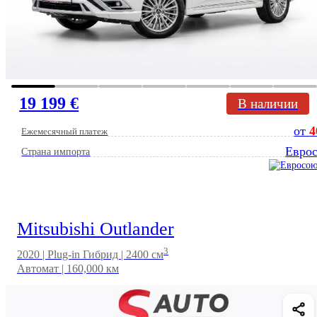
19 199 €
В наличии
от
4
Ежемесячный платеж
Евро
Страна импорта
Mitsubishi Outlander
3
2020 | Plug-in Гибрид | 2400 см
Автомат | 160,000 км