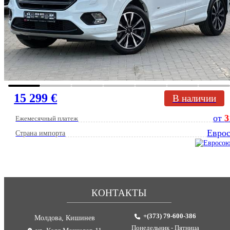
15 299 €
В наличии
от
3
Ежемесячный платеж
Евро
Страна импорта
КОНТАКТЫ
+(373) 79-600-386
Молдова, Кишинев
Понедельник - Пятница