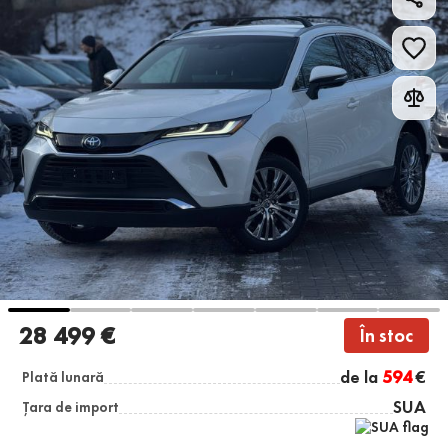
28 499 €
În stoc
de la
594
€
Plată lunară
SUA
Țara de import