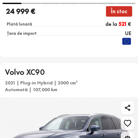
24 999 €
În stoc
de la
521
€
Plată lunară
UE
Țara de import
Volvo XC90
2021 | Plug-in Hybrid | 2000 cm
3
Automată | 107,000 km