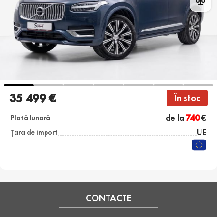
35 499 €
În stoc
de la
740
€
Plată lunară
UE
Țara de import
CONTACTE