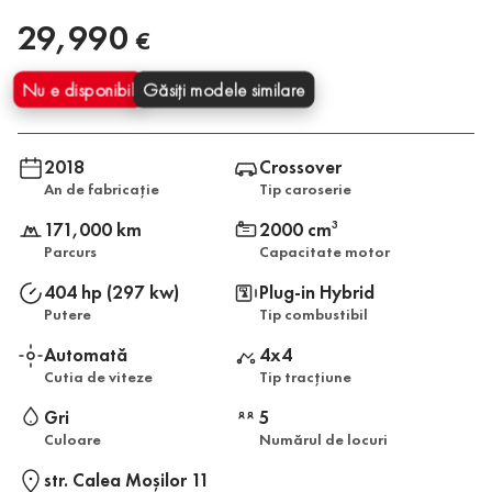
29,990
€
Nu e disponibil
Găsiți modele similare
2018
Crossover
An de fabricație
Tip caroserie
171,000 km
2000 cm
3
Parcurs
Capacitate motor
404 hp (297 kw)
Plug-in Hybrid
Putere
Tip combustibil
Automată
4x4
Cutia de viteze
Tip tracțiune
Gri
5
Culoare
Numărul de locuri
str. Calea Moşilor 11