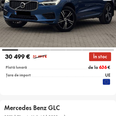
30 499 €
În stoc
31 499
€
de la
636
€
Plată lunară
UE
Țara de import
Mercedes Benz GLC
3