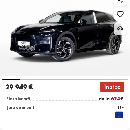
29 949 €
În stoc
de la
624
€
Plată lunară
UE
Țara de import