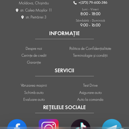
+(373) 79-600-386
Moldova, Chişinău
Luni - Vineri
str. Calea Moşilor 11
8:00 - 18:00
str. Pietrăriei 3
Sâmbătă - Duminică
9:00 - 16:00
INFORMAȚIE
Despre noi
Politica de Confidențialitate
Cerințe de credit
Terminologie și condiții
Garanție
SERVICII
Vânzarea mașinii
Test Drive
Schimb auto
Asigurare auto
Evaluare auto
Auto la comanda
REȚELELE SOCIALE