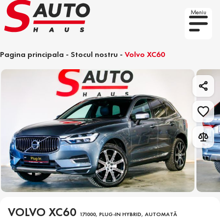
Meniu
Pagina principala
-
Stocul nostru
-
Volvo XC60
VOLVO XC60
171000, PLUG-IN HYBRID, AUTOMATĂ