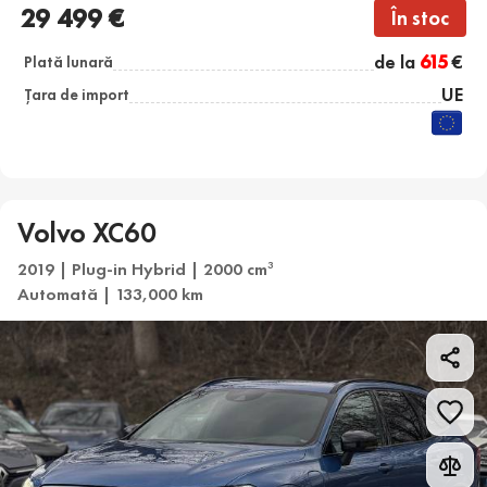
29 499 €
În stoc
de la
615
€
Plată lunară
UE
Țara de import
Volvo XC60
2019 | Plug-in Hybrid | 2000 cm
3
Automată | 133,000 km