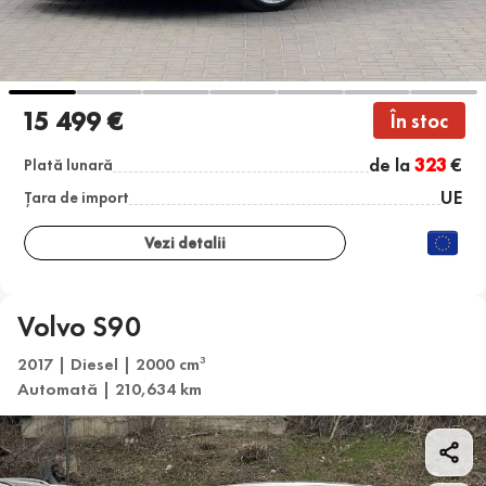
15 499 €
În stoc
de la
323
€
Plată lunară
UE
Țara de import
Vezi detalii
Volvo S90
2017 | Diesel | 2000 cm
3
Automată | 210,634 km