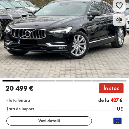
20 499 €
În stoc
de la
427
€
Plată lunară
UE
Țara de import
Vezi detalii