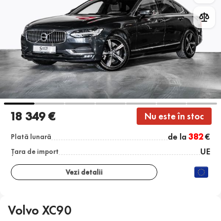
18 349 €
Nu este în stoc
de la
382
€
Plată lunară
UE
Țara de import
Vezi detalii
Volvo XC90