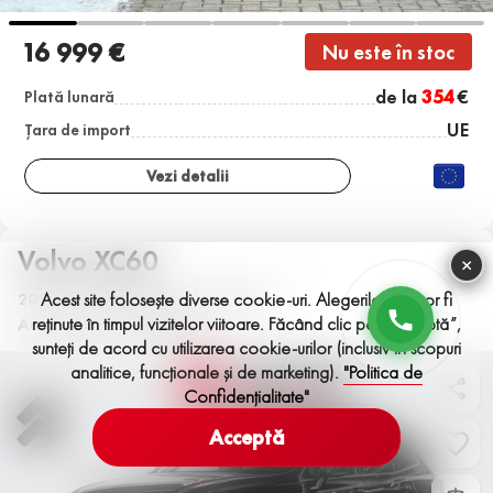
16 999 €
Nu este în stoc
de la
354
€
Plată lunară
UE
Țara de import
Vezi detalii
Volvo XC60
×
2021 | Plug-in Hybrid | 2000 cm
Acest site folosește diverse cookie-uri. Alegerile tale vor fi
3
reținute în timpul vizitelor viitoare. Făcând clic pe „Acceptă”,
Automată | 178,000 km
sunteți de acord cu utilizarea cookie-urilor (inclusiv în scopuri
analitice, funcționale și de marketing).
"Politica de
Confidențialitate"
Acceptă