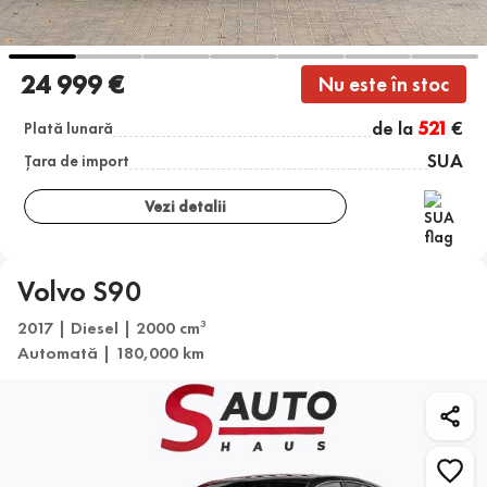
24 999 €
Nu este în stoc
de la
521
€
Plată lunară
SUA
Țara de import
Vezi detalii
Volvo S90
2017 | Diesel | 2000 cm
3
Automată | 180,000 km