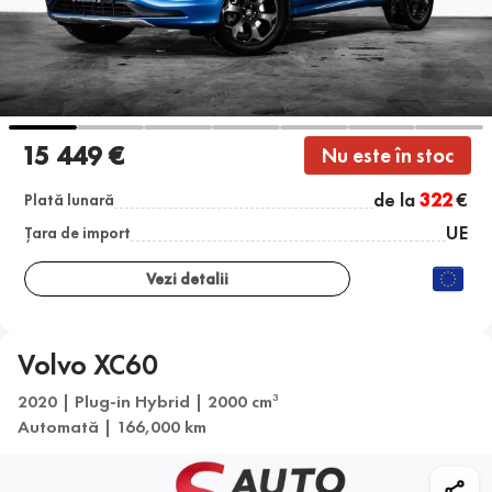
15 449 €
Nu este în stoc
de la
322
€
Plată lunară
UE
Țara de import
Vezi detalii
Volvo XC60
2020 | Plug-in Hybrid | 2000 cm
3
Automată | 166,000 km