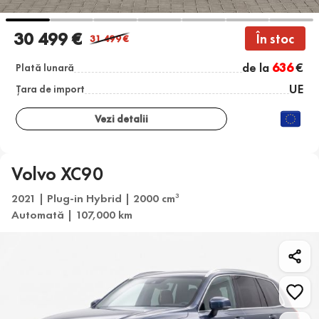
30 499 €
În stoc
31 499
€
de la
636
€
Plată lunară
UE
Țara de import
Vezi detalii
Volvo XC90
2021 | Plug-in Hybrid | 2000 cm
3
Automată | 107,000 km