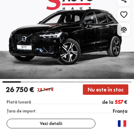
26 750 €
Nu este în stoc
28 749
€
de la
557
€
Plată lunară
Franța
Țara de import
Vezi detalii