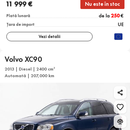
11 999 €
Nu este în stoc
de la
250
€
Plată lunară
UE
Țara de import
Vezi detalii
Volvo XC90
2013 | Diesel | 2400 cm
3
Automată | 207,000 km