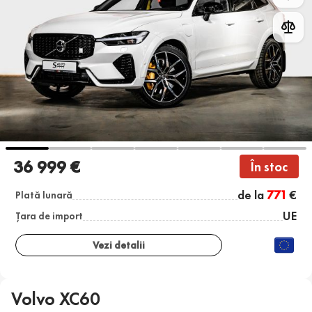
36 999 €
În stoc
de la
771
€
Plată lunară
UE
Țara de import
Vezi detalii
Volvo XC60