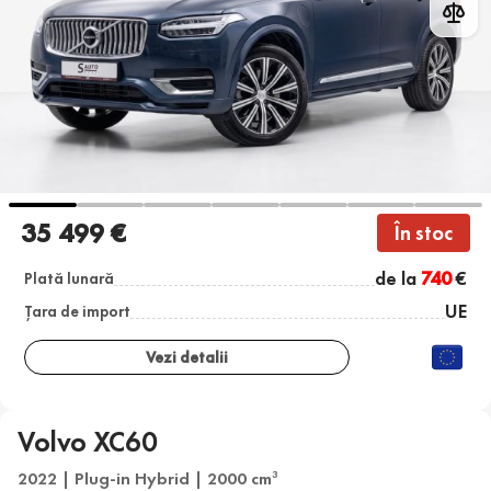
35 499 €
În stoc
de la
740
€
Plată lunară
UE
Țara de import
Vezi detalii
Volvo XC60
2022 | Plug-in Hybrid | 2000 cm
3