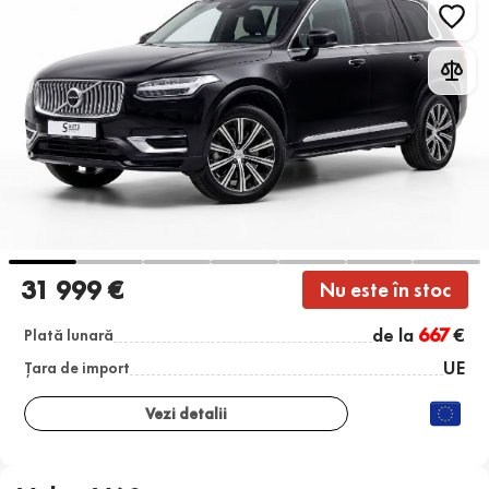
31 999 €
Nu este în stoc
de la
667
€
Plată lunară
UE
Țara de import
Vezi detalii