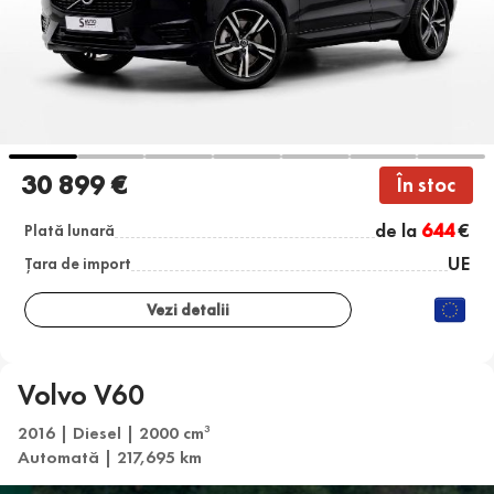
30 899 €
În stoc
de la
644
€
Plată lunară
UE
Țara de import
Vezi detalii
Volvo V60
2016 | Diesel | 2000 cm
3
Automată | 217,695 km