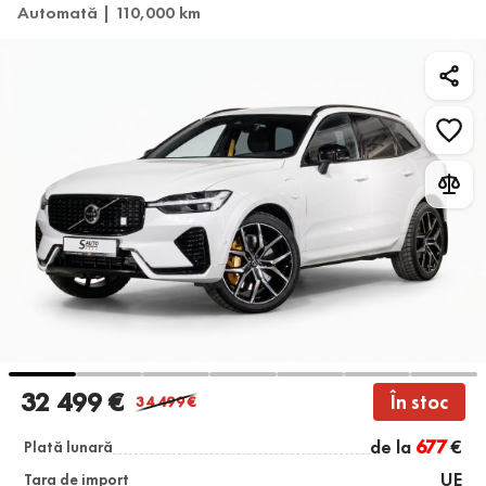
Automată | 110,000 km
32 499 €
În stoc
34 499
€
de la
677
€
Plată lunară
UE
Țara de import