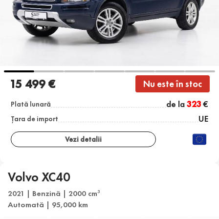
15 499 €
Nu este în stoc
de la
323
€
Plată lunară
UE
Țara de import
Vezi detalii
Volvo XC40
2021 | Benzină | 2000 cm
3
Automată | 95,000 km