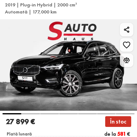
2019 | Plug-in Hybrid | 2000 cm
3
Automată | 177,000 km
27 899 €
În stoc
de la
581
€
Plată lunară