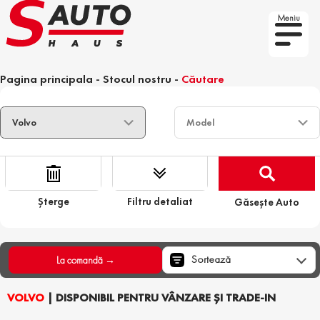
Meniu
Pagina principala
-
Stocul nostru
-
Căutare
Șterge
Filtru detaliat
Găsește Auto
Sortează
La comandă →
VOLVO
| DISPONIBIL PENTRU VÂNZARE ȘI TRADE-IN