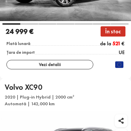
24 999 €
În stoc
de la
521
€
Plată lunară
UE
Țara de import
Vezi detalii
Volvo XC90
2020 | Plug-in Hybrid | 2000 cm
3
Automată | 142,000 km