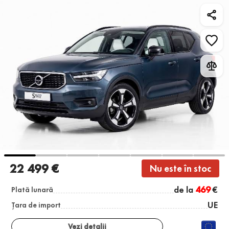
22 499 €
Nu este în stoc
de la
469
€
Plată lunară
UE
Țara de import
Vezi detalii