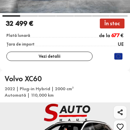
32 499 €
În stoc
de la
677
€
Plată lunară
UE
Țara de import
Vezi detalii
Volvo XC60
2022 | Plug-in Hybrid | 2000 cm
3
Automată | 110,000 km