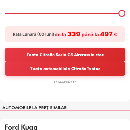
339
497
Rata Lunară (
60
luni)
de la
până la
€
Toate Citroën Seria C5 Aircross în stoc
Toate automobilele Citroën în stoc
R114-M29-P10
AUTOMOBILE LA PREȚ SIMILAR
Ford Kuga