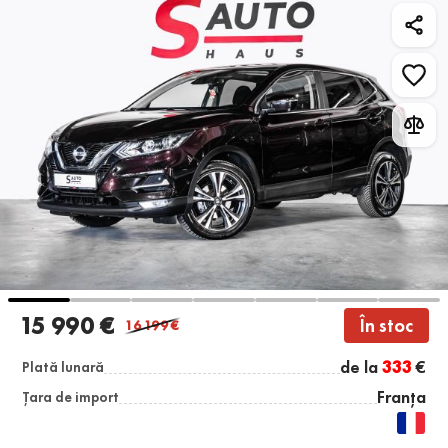
15 990 €
În stoc
16 199
€
de la
333
€
Plată lunară
Franța
Țara de import