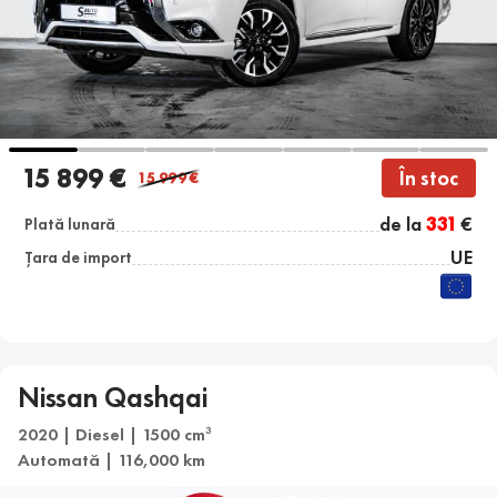
15 899 €
În stoc
15 999
€
de la
331
€
Plată lunară
UE
Țara de import
Nissan Qashqai
2020 | Diesel | 1500 cm
3
Automată | 116,000 km