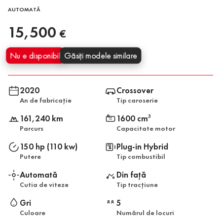
AUTOMATĂ
15,500
€
Nu e disponibil
Găsiți modele similare
2020
Crossover
An de fabricație
Tip caroserie
161,240 km
1600 cm
3
Parcurs
Capacitate motor
150 hp (110 kw)
Plug-in Hybrid
Putere
Tip combustibil
Automată
Din față
Cutia de viteze
Tip tracțiune
Gri
5
Culoare
Numărul de locuri