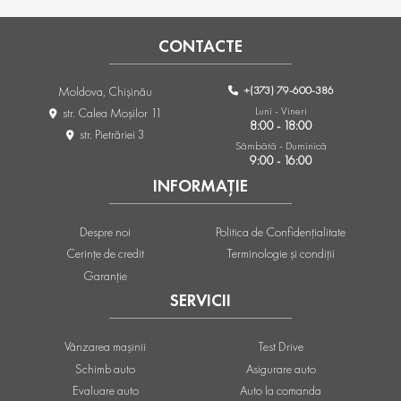
CONTACTE
+(373) 79-600-386
Moldova, Chişinău
Luni - Vineri
str. Calea Moşilor 11
8:00 - 18:00
str. Pietrăriei 3
Sâmbătă - Duminică
9:00 - 16:00
INFORMAȚIE
Despre noi
Politica de Confidențialitate
Cerințe de credit
Terminologie și condiții
Garanție
SERVICII
Vânzarea mașinii
Test Drive
Schimb auto
Asigurare auto
Evaluare auto
Auto la comanda