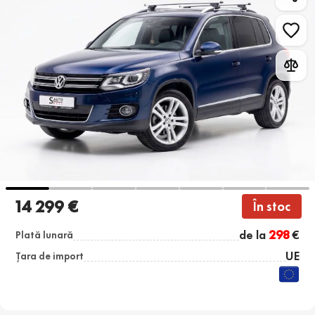
14 299 €
În stoc
de la
298
€
Plată lunară
UE
Țara de import