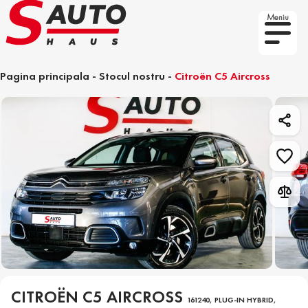
Meniu
Pagina principala
-
Stocul nostru
-
Citroën C5 Aircross
CITROËN C5 AIRCROSS
161240, PLUG-IN HYBRID,