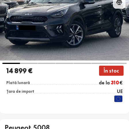
14 899 €
În stoc
de la
310
€
Plată lunară
UE
Țara de import
Peugeot 5008