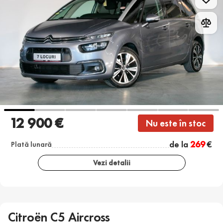
12 900 €
Nu este în stoc
de la
269
€
Plată lunară
Vezi detalii
Citroën C5 Aircross