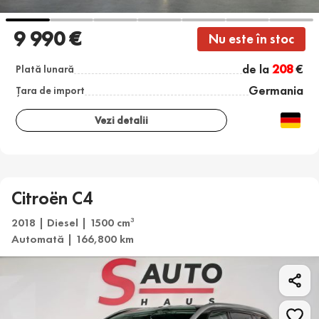
9 990 €
Nu este în stoc
de la
208
€
Plată lunară
Germania
Țara de import
Vezi detalii
Citroën C4
2018 | Diesel | 1500 cm
3
Automată | 166,800 km