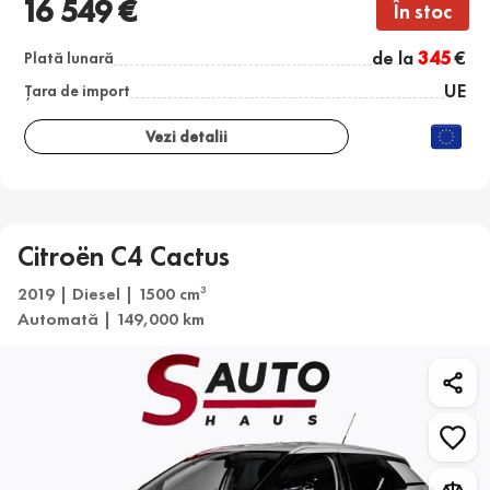
16 549 €
În stoc
de la
345
€
Plată lunară
UE
Țara de import
Vezi detalii
Citroën C4 Cactus
2019 | Diesel | 1500 cm
3
Automată | 149,000 km