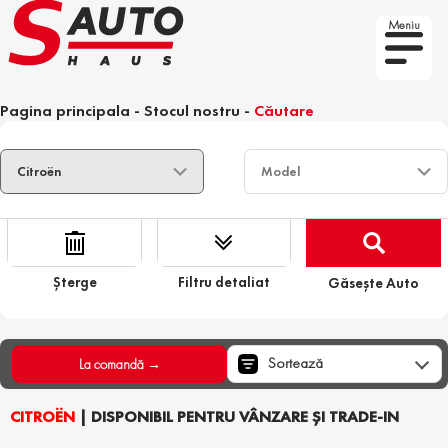
Meniu
Pagina principala
-
Stocul nostru
-
Căutare
Șterge
Filtru detaliat
Găsește Auto
Sortează
La comandă →
CITROËN
| DISPONIBIL PENTRU VÂNZARE ȘI TRADE-IN