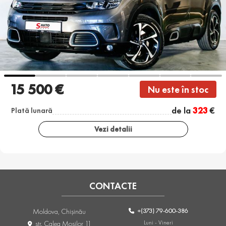
15 500 €
Nu este în stoc
de la
323
€
Plată lunară
Vezi detalii
CONTACTE
+(373) 79-600-386
Moldova, Chişinău
Luni - Vineri
str. Calea Moşilor 11