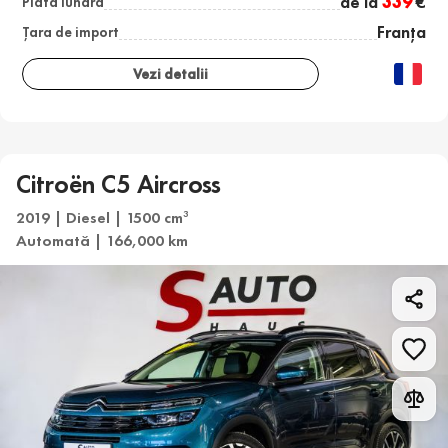
de la
339
€
Plată lunară
Franța
Țara de import
Vezi detalii
Citroën C5 Aircross
2019 | Diesel | 1500 cm
3
Automată | 166,000 km