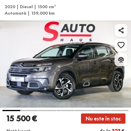
2020 | Diesel | 1500 cm
3
Automată | 159,000 km
15 500 €
Nu este în stoc
de la
323
€
Plată lunară