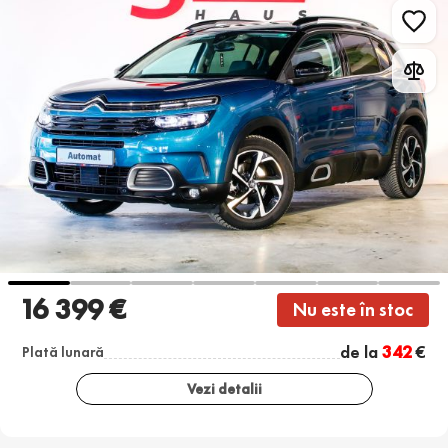
16 399 €
Nu este în stoc
de la
342
€
Plată lunară
Vezi detalii