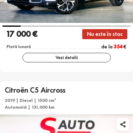
17 000 €
Nu este în stoc
de la
354
€
Plată lunară
Vezi detalii
Citroën C5 Aircross
2019 | Diesel | 1500 cm
3
Automată | 131,000 km