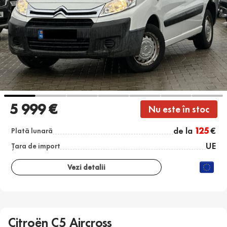
5 999 €
Nu este în stoc
de la
125
€
Plată lunară
UE
Țara de import
Vezi detalii
Citroën C5 Aircross