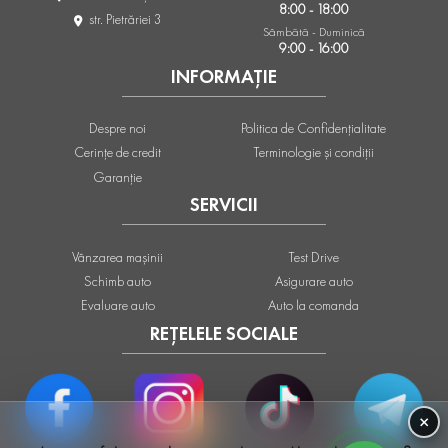
8:00 - 18:00
str. Pietrăriei 3
Sâmbătă - Duminică
9:00 - 16:00
INFORMAȚIE
Despre noi
Politica de Confidențialitate
Cerințe de credit
Terminologie și condiții
Garanție
SERVICII
Vânzarea mașinii
Test Drive
Schimb auto
Asigurare auto
Evaluare auto
Auto la comanda
REȚELELE SOCIALE
×