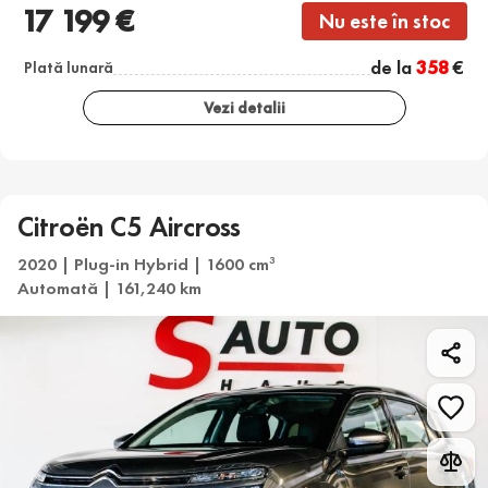
17 199 €
Nu este în stoc
de la
358
€
Plată lunară
Vezi detalii
Citroën C5 Aircross
2020 | Plug-in Hybrid | 1600 cm
3
Automată | 161,240 km