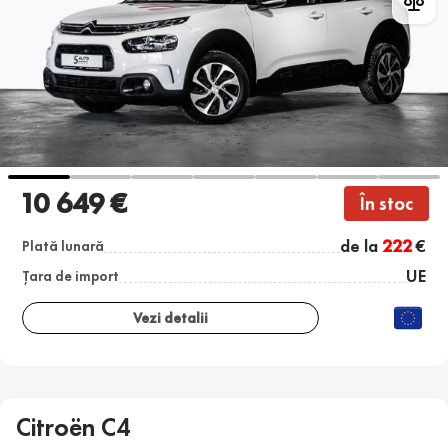
10 649 €
În stoc
de la
222
€
Plată lunară
UE
Țara de import
Vezi detalii
Citroën C4