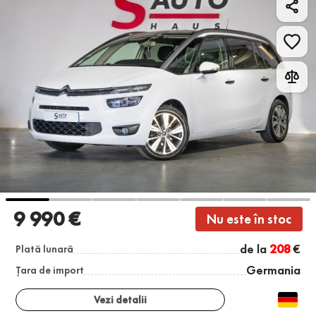
9 990 €
Nu este în stoc
de la
208
€
Plată lunară
Germania
Țara de import
Vezi detalii