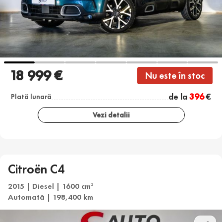
18 999 €
Nu este în stoc
de la
396
€
Plată lunară
Vezi detalii
Citroën C4
2015 | Diesel | 1600 cm
3
Automată | 198,400 km