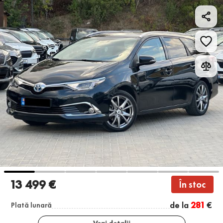
13 499 €
În stoc
de la
281
€
Plată lunară