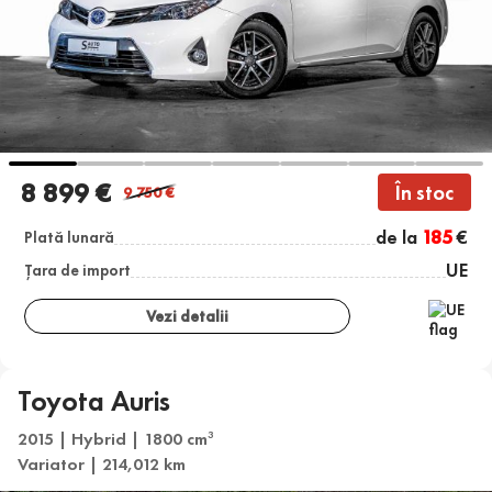
8 899 €
În stoc
9 750
€
de la
185
€
Plată lunară
UE
Țara de import
Vezi detalii
Toyota Auris
2015 | Hybrid | 1800 cm
3
Variator | 214,012 km