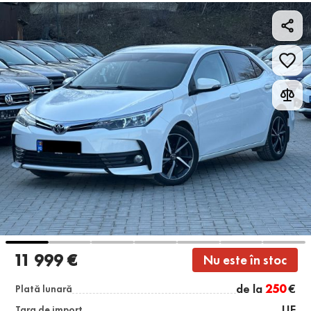
11 999 €
Nu este în stoc
de la
250
€
Plată lunară
UE
Țara de import