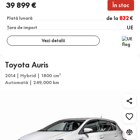
39 899 €
În stoc
de la
832
€
Plată lunară
UE
Țara de import
Vezi detalii
Toyota Auris
2014 | Hybrid | 1800 cm
3
Automată | 249,000 km