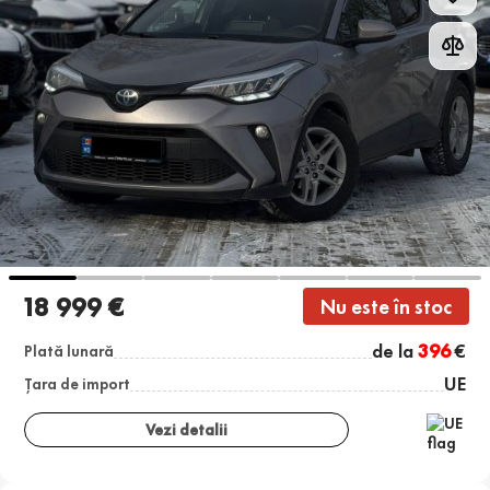
18 999 €
Nu este în stoc
de la
396
€
Plată lunară
UE
Țara de import
Vezi detalii