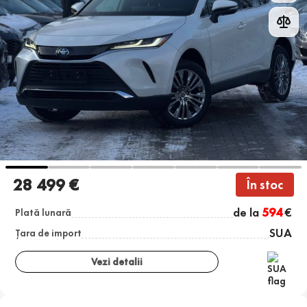
28 499 €
În stoc
de la
594
€
Plată lunară
SUA
Țara de import
Vezi detalii