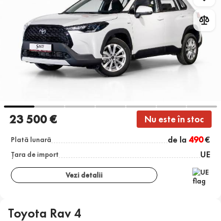
23 500 €
Nu este în stoc
de la
490
€
Plată lunară
UE
Țara de import
Vezi detalii
Toyota Rav 4