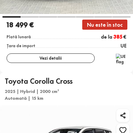
18 499 €
Nu este în stoc
de la
385
€
Plată lunară
UE
Țara de import
Vezi detalii
Toyota Corolla Cross
2025 | Hybrid | 2000 cm
3
Automată | 15 km