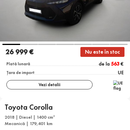
26 999 €
Nu este în stoc
de la
563
€
Plată lunară
UE
Țara de import
Vezi detalii
Toyota Corolla
2018 | Diesel | 1400 cm
3
Mecanică | 179,401 km