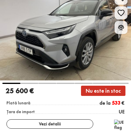
25 600 €
Nu este în stoc
de la
533
€
Plată lunară
UE
Țara de import
Vezi detalii