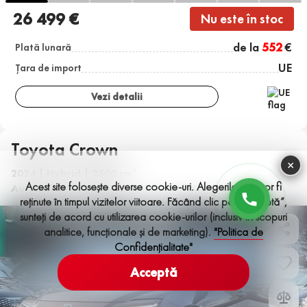
26 499 €
Nu este în stoc
de la
552
€
Plată lunară
UE
Țara de import
Vezi detalii
Toyota Crown
×
2024 | Hybrid | 2500 cm
3
Acest site folosește diverse cookie-uri. Alegerile tale vor fi
Automată | 1,801 km
reținute în timpul vizitelor viitoare. Făcând clic pe „Acceptă”,
sunteți de acord cu utilizarea cookie-urilor (inclusiv în scopuri
analitice, funcționale și de marketing).
"Politica de
Confidențialitate"
Acceptă