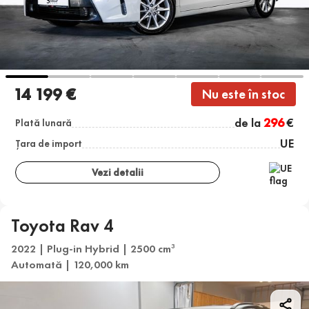
14 199 €
Nu este în stoc
de la
296
€
Plată lunară
UE
Țara de import
Vezi detalii
Toyota Rav 4
2022 | Plug-in Hybrid | 2500 cm
3
Automată | 120,000 km