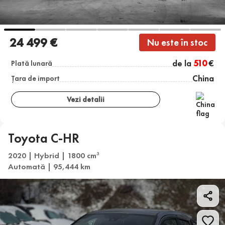
24 499 €
Nu este în stoc
de la
510
€
Plată lunară
China
Țara de import
Vezi detalii
Toyota C-HR
2020 | Hybrid | 1800 cm
3
Automată | 95,444 km