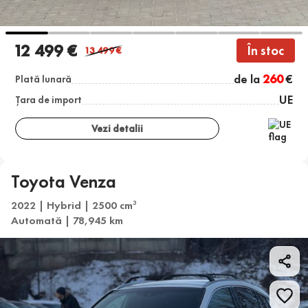
12 499 €
În stoc
13 499
€
de la
260
€
Plată lunară
UE
Țara de import
Vezi detalii
Toyota Venza
2022 | Hybrid | 2500 cm
3
Automată | 78,945 km