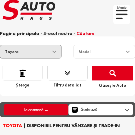
Meniu
Pagina principala
-
Stocul nostru
-
Căutare
Șterge
Filtru detaliat
Găsește Auto
Sortează
La comandă →
TOYOTA
| DISPONIBIL PENTRU VÂNZARE ȘI TRADE-IN