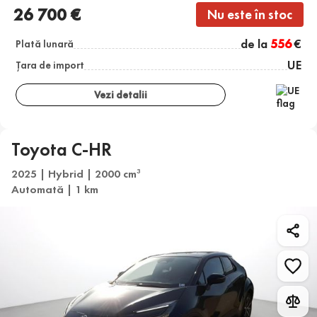
26 700 €
Nu este în stoc
de la
556
€
Plată lunară
UE
Țara de import
Vezi detalii
Toyota C-HR
2025 | Hybrid | 2000 cm
3
Automată | 1 km