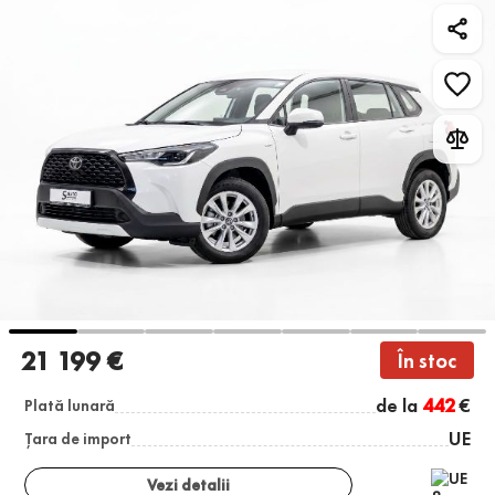
21 199 €
În stoc
de la
442
€
Plată lunară
UE
Țara de import
Vezi detalii