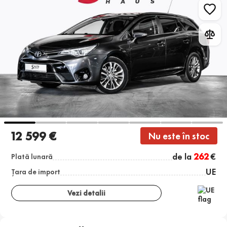
12 599 €
Nu este în stoc
de la
262
€
Plată lunară
UE
Țara de import
Vezi detalii