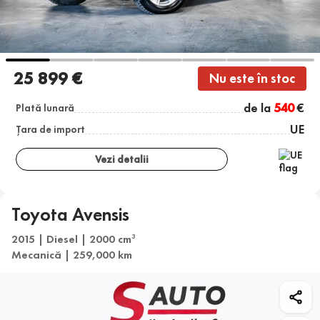
25 899 €
Nu este în stoc
de la
540
€
Plată lunară
UE
Țara de import
Vezi detalii
Toyota Avensis
2015 | Diesel | 2000 cm
3
Mecanică | 259,000 km