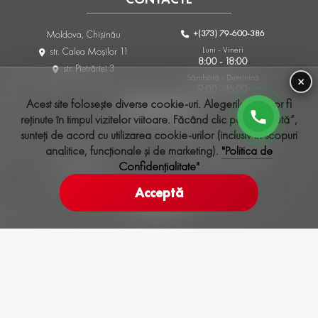
+(373) 79-600-386
Moldova, Chişinău
Luni - Vineri
str. Calea Moşilor 11
8:00 - 18:00
str. Pietrăriei 3
Sâmbătă - Duminică
×
9:00 - 16:00
Acest site folosește diverse cookie-uri. Alegerile tale vor fi
INFORMAȚIE
reținute în timpul vizitelor viitoare. Făcând clic pe „Acceptă”,
sunteți de acord cu utilizarea cookie-urilor (inclusiv în scopuri
Despre noi
Politica de Confidențialitate
analitice, funcționale și de marketing).
"Politica de
Cerințe de credit
Terminologie și condiții
Confidențialitate"
Garanție
Acceptă
SERVICII
Vânzarea mașinii
Test Drive
Schimb auto
Asigurare auto
Evaluare auto
Auto la comanda
REȚELELE SOCIALE