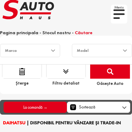
Meniu
Pagina principala
-
Stocul nostru
-
Căutare
Șterge
Filtru detaliat
Găsește Auto
Sortează
La comandă →
DAIHATSU
| DISPONIBIL PENTRU VÂNZARE ȘI TRADE-IN