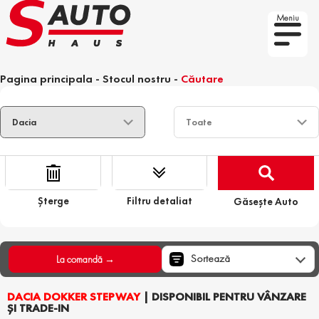
Meniu
Pagina principala
-
Stocul nostru
-
Căutare
Șterge
Filtru detaliat
Găsește Auto
Sortează
La comandă →
DACIA DOKKER STEPWAY
| DISPONIBIL PENTRU VÂNZARE
ȘI TRADE-IN