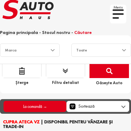
Meniu
Pagina principala
-
Stocul nostru
-
Căutare
Șterge
Filtru detaliat
Găsește Auto
Sortează
La comandă →
CUPRA ATECA VZ
| DISPONIBIL PENTRU VÂNZARE ȘI
TRADE-IN