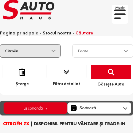
Meniu
Pagina principala
-
Stocul nostru
-
Căutare
Șterge
Filtru detaliat
Găsește Auto
Sortează
La comandă →
CITROËN ZX
| DISPONIBIL PENTRU VÂNZARE ȘI TRADE-IN