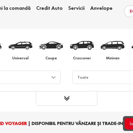
ni la comandă
Credit Auto
Servicii
Anvelope
e
Schimb auto
Au
Universal
Coupe
Crossover
Minivan
ND VOYAGER
| DISPONIBIL PENTRU VÂNZARE ȘI TRADE-IN
L