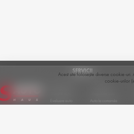
SERVICII
Acest site folosește diverse cookie-uri. 
cookie-urilor (i
Vânzarea mașinii
Test Drive
Schimb auto
Asigurare auto
Evaluare auto
Auto la comanda