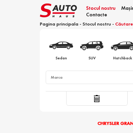
Stocul nostru
Mași
Contacte
Pagina principala
-
Stocul nostru
-
Căutar
Calculator devamare
Sedan
SUV
Hatchback
CHRYSLER GRA