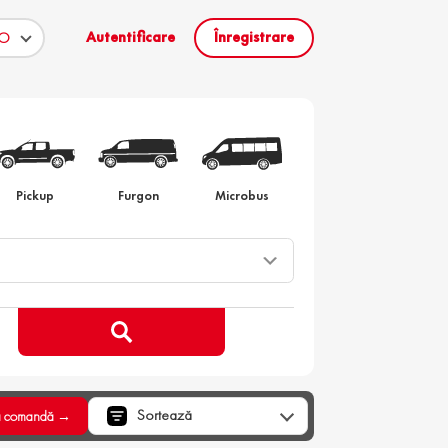
Autentificare
Înregistrare
to la comanda
Pickup
Furgon
Microbus
Sortează
a comandă →