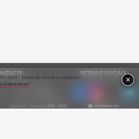
ONTACTE
REȚELELE SOCIALE
 „Acceptă”, sunteți de acord cu utilizarea
×
nfidențialitate"
+(373) 79-600-386
Luni - Vineri
8:00 - 18:00
info@sauto.md
Sâmbătă - Duminică
9:00 - 16:00