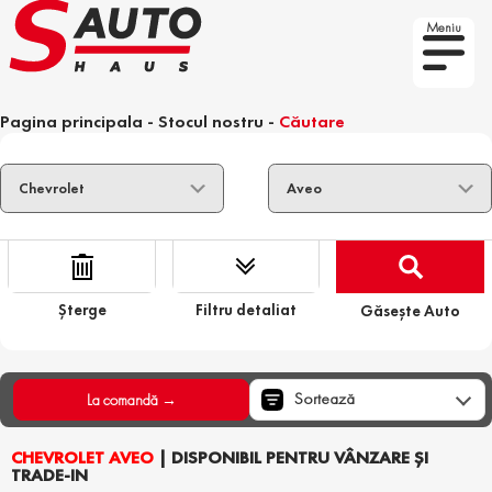
Meniu
Pagina principala
-
Stocul nostru
-
Căutare
Șterge
Filtru detaliat
Găsește Auto
Sortează
La comandă →
CHEVROLET AVEO
| DISPONIBIL PENTRU VÂNZARE ȘI
TRADE-IN