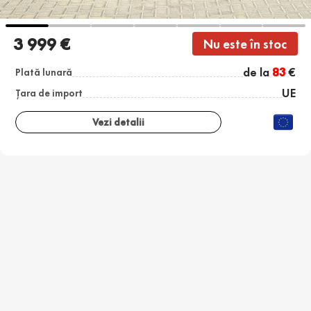
3 999 €
Nu este în stoc
de la
83
€
Plată lunară
UE
Țara de import
Vezi detalii