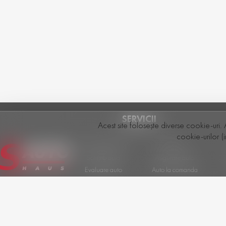
SERVICII
Acest site folosește diverse cookie-uri. 
cookie-urilor (i
Vânzarea mașinii
Test Drive
Schimb auto
Asigurare auto
Evaluare auto
Auto la comanda