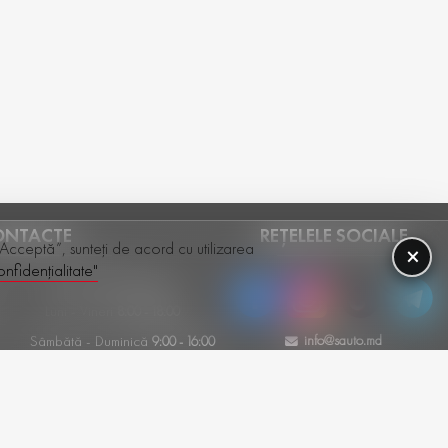
ONTACTE
REȚELELE SOCIALE
 „Acceptă”, sunteți de acord cu utilizarea
×
nfidențialitate"
+(373) 79-600-386
Luni - Vineri
8:00 - 18:00
info@sauto.md
Sâmbătă - Duminică
9:00 - 16:00