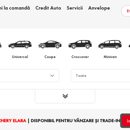
ni la comandă
Credit Auto
Servicii
Anvelope
e
Schimb auto
Au
Universal
Coupe
Crossover
Minivan
CHERY ELARA
| DISPONIBIL PENTRU VÂNZARE ȘI TRADE-IN
L