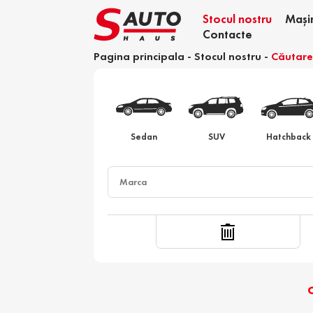
Stocul nostru
Mași
Contacte
Pagina principala
-
Stocul nostru
-
Căutar
Calculator devamare
Sedan
SUV
Hatchback