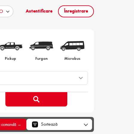
Autentificare
Înregistrare
to la comanda
Pickup
Furgon
Microbus
Sortează
a comandă →