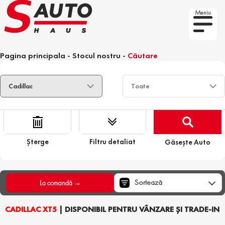
Meniu
Pagina principala
-
Stocul nostru
-
Căutare
Șterge
Filtru detaliat
Găsește Auto
Sortează
La comandă →
CADILLAC XT5
| DISPONIBIL PENTRU VÂNZARE ȘI TRADE-IN