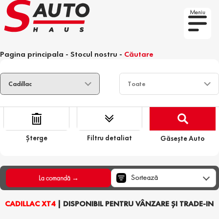
Meniu
Pagina principala
-
Stocul nostru
-
Căutare
Șterge
Filtru detaliat
Găsește Auto
Sortează
La comandă →
CADILLAC XT4
| DISPONIBIL PENTRU VÂNZARE ȘI TRADE-IN