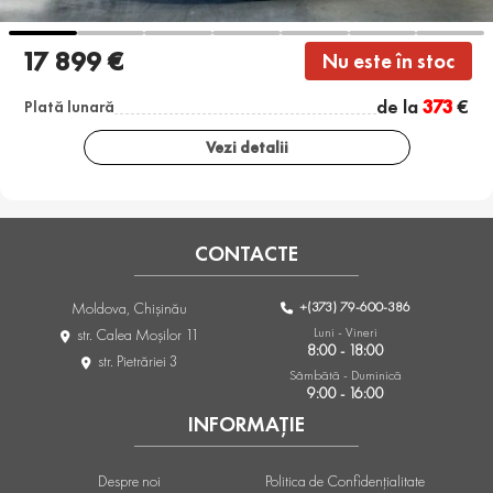
17 899 €
Nu este în stoc
de la
373
€
Plată lunară
Vezi detalii
CONTACTE
+(373) 79-600-386
Moldova, Chişinău
Luni - Vineri
str. Calea Moşilor 11
8:00 - 18:00
str. Pietrăriei 3
Sâmbătă - Duminică
9:00 - 16:00
INFORMAȚIE
Despre noi
Politica de Confidențialitate