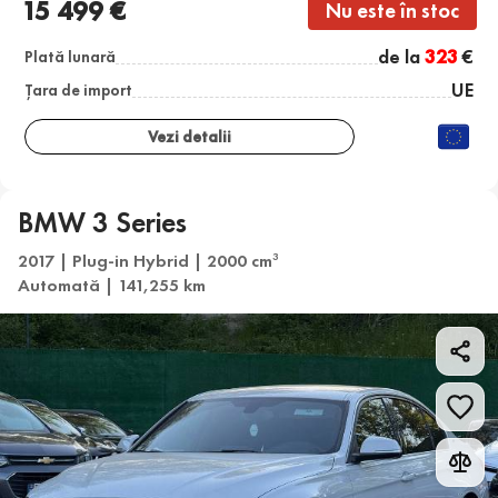
15 499 €
Nu este în stoc
de la
323
€
Plată lunară
UE
Țara de import
Vezi detalii
BMW 3 Series
2017 | Plug-in Hybrid | 2000 cm
3
Automată | 141,255 km