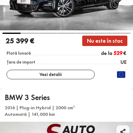
25 399 €
Nu este în stoc
de la
529
€
Plată lunară
UE
Țara de import
Vezi detalii
BMW 3 Series
2016 | Plug-in Hybrid | 2000 cm
3
Automată | 141,000 km