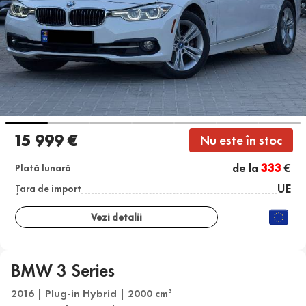
15 999 €
Nu este în stoc
de la
333
€
Plată lunară
UE
Țara de import
Vezi detalii
BMW 3 Series
2016 | Plug-in Hybrid | 2000 cm
3