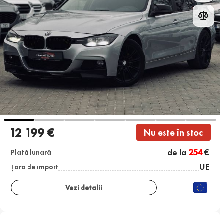
12 199 €
Nu este în stoc
de la
254
€
Plată lunară
UE
Țara de import
Vezi detalii