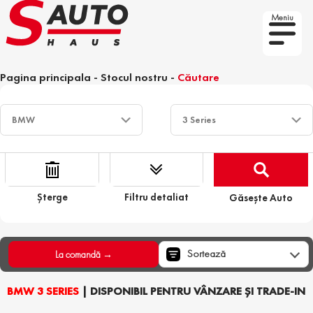
Meniu
Pagina principala
-
Stocul nostru
-
Căutare
Șterge
Filtru detaliat
Găsește Auto
Sortează
La comandă →
BMW 3 SERIES
| DISPONIBIL PENTRU VÂNZARE ȘI TRADE-IN