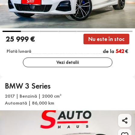
25 999 €
Nu este în stoc
de la
542
€
Plată lunară
Vezi detalii
BMW 3 Series
2017 | Benzină | 2000 cm
3
Automată | 86,000 km