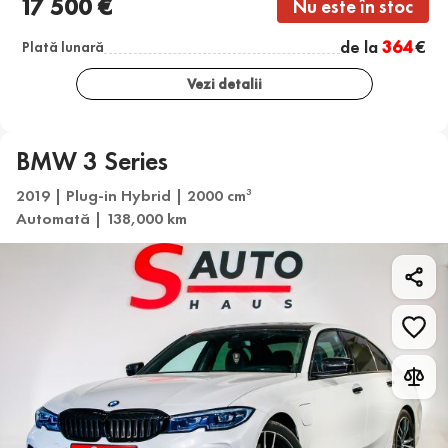
17 500 €
Nu este în stoc
de la
364
€
Plată lunară
Vezi detalii
BMW 3 Series
2019 | Plug-in Hybrid | 2000 cm
3
Automată | 138,000 km