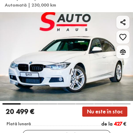
Automată | 230,000 km
20 499 €
Nu este în stoc
de la
427
€
Plată lunară