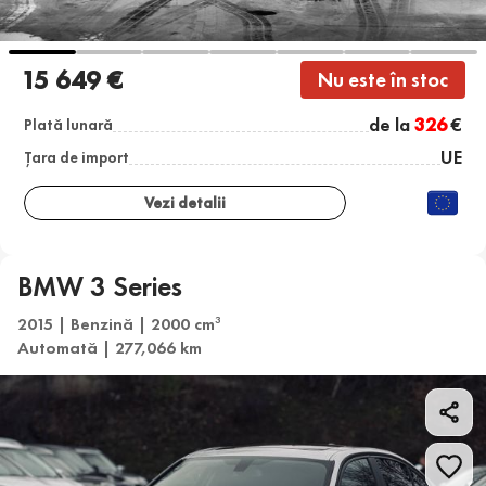
15 649 €
Nu este în stoc
de la
326
€
Plată lunară
UE
Țara de import
Vezi detalii
BMW 3 Series
2015 | Benzină | 2000 cm
3
Automată | 277,066 km