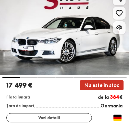
17 499 €
Nu este în stoc
de la
364
€
Plată lunară
Germania
Țara de import
Vezi detalii