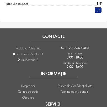
UE
Țara de import
CONTACTE
+(373) 79-600-386
Moldova, Chişinău
Luni - Vineri
str. Calea Moşilor 11
8:00 - 18:00
str. Pietrăriei 3
Sâmbătă - Duminică
9:00 - 16:00
INFORMAȚIE
Despre noi
Politica de Confidențialitate
Cerințe de credit
Terminologie și condiții
Garanție
SERVICII