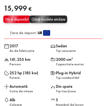
15,999
€
Nu e disponibil
Găsiți modele similare
Țara de import:
UE
2017
Sedan
An de fabricație
Tip caroserie
141,255 km
2000 cm
3
Parcurs
Capacitate motor
252 hp (185 kw)
Plug-in Hybrid
Putere
Tip combustibil
Automată
Din spate
Cutia de viteze
Tip tracțiune
Alb
5
Culoare
Numărul de locuri