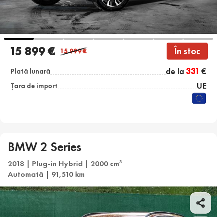
15 899 €
În stoc
15 999
€
de la
331
€
Plată lunară
UE
Țara de import
BMW 2 Series
2018 | Plug-in Hybrid | 2000 cm
3
Automată | 91,510 km