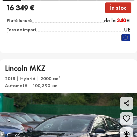
16 349 €
În stoc
de la
340
€
Plată lunară
UE
Țara de import
Lincoln MKZ
2018 | Hybrid | 2000 cm
3
Automată | 100,390 km