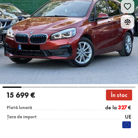
15 699 €
În stoc
de la
327
€
Plată lunară
UE
Țara de import