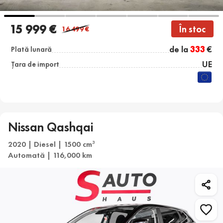
15 999 €
În stoc
16 499
€
de la
333
€
Plată lunară
UE
Țara de import
Nissan Qashqai
2020 | Diesel | 1500 cm
3
Automată | 116,000 km