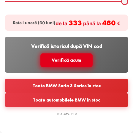
333
460
Rata Lunară (
60
luni)
de la
până la
€
Verifică istoricul după VIN cod
Verifică acum
Toate BMW Seria 3 Series în stoc
Toate automobilele BMW în stoc
R13-M9-P10