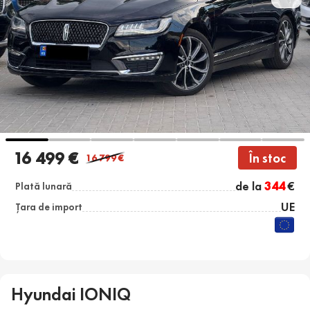
16 499 €
În stoc
16 799
€
de la
344
€
Plată lunară
UE
Țara de import
Hyundai IONIQ