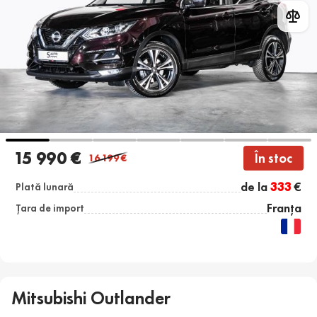
15 990 €
În stoc
16 199
€
de la
333
€
Plată lunară
Franța
Țara de import
Mitsubishi Outlander