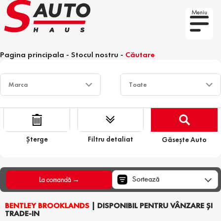
Meniu
Pagina principala
-
Stocul nostru
-
Căutare
Șterge
Filtru detaliat
Găsește Auto
Sortează
La comandă →
BENTLEY BROOKLANDS
| DISPONIBIL PENTRU VÂNZARE ȘI
TRADE-IN