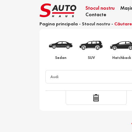
Stocul nostru
Mași
Contacte
Pagina principala
-
Stocul nostru
-
Căutar
Calculator devamare
Sedan
SUV
Hatchback