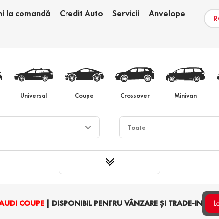
ni la comandă
Credit Auto
Servicii
Anvelope
e
Schimb auto
Au
Universal
Coupe
Crossover
Minivan
AUDI COUPE
| DISPONIBIL PENTRU VÂNZARE ȘI TRADE-IN
L