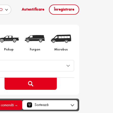
Autentificare
Înregistrare
to la comanda
Pickup
Furgon
Microbus
Sortează
a comandă →