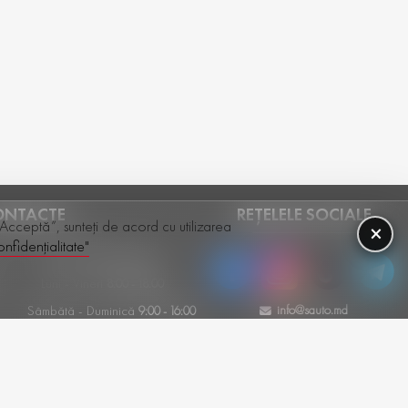
ONTACTE
REȚELELE SOCIALE
 „Acceptă”, sunteți de acord cu utilizarea
×
nfidențialitate"
+(373) 79-600-386
Luni - Vineri
8:00 - 18:00
info@sauto.md
Sâmbătă - Duminică
9:00 - 16:00