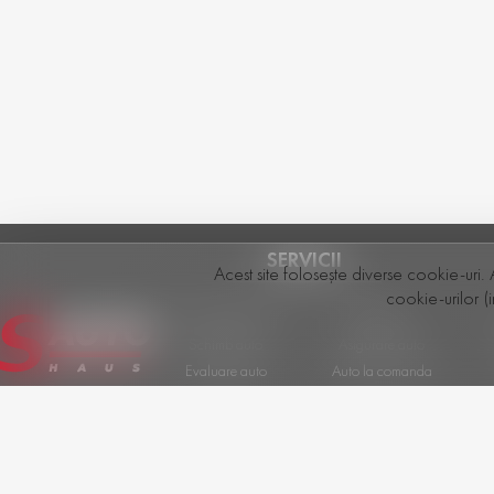
SERVICII
Acest site folosește diverse cookie-uri. 
cookie-urilor (i
Vânzarea mașinii
Test Drive
Schimb auto
Asigurare auto
Evaluare auto
Auto la comanda