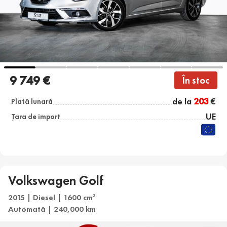
9 749 €
În stoc
de la
203
€
Plată lunară
UE
Țara de import
Volkswagen Golf
2015 | Diesel | 1600 cm
3
Automată | 240,000 km