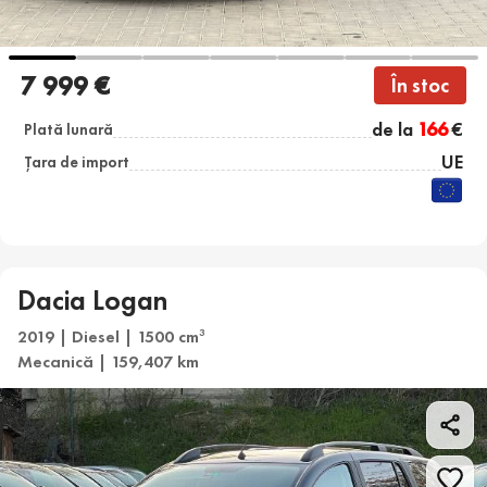
7 999 €
În stoc
de la
166
€
Plată lunară
UE
Țara de import
Dacia Logan
2019 | Diesel | 1500 cm
3
Mecanică | 159,407 km