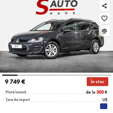
9 749 €
În stoc
de la
203
€
Plată lunară
UE
Țara de import