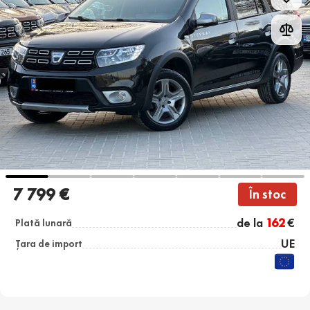
7 799 €
În stoc
de la
162
€
Plată lunară
UE
Țara de import