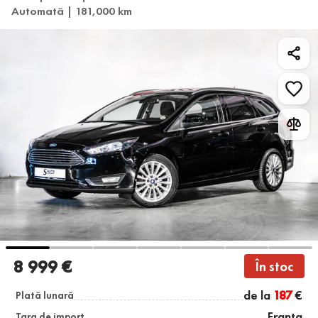
Automată | 181,000 km
8 999 €
În stoc
de la
187
€
Plată lunară
Franța
Țara de import