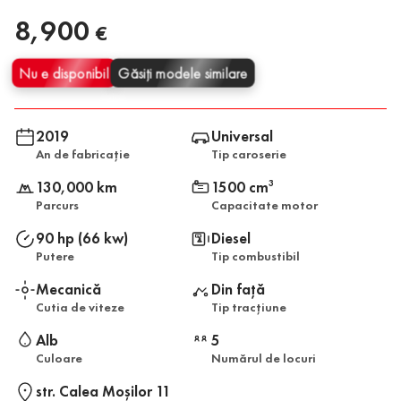
8,900
€
Nu e disponibil
Găsiți modele similare
2019
Universal
An de fabricație
Tip caroserie
130,000 km
1500 cm
3
Parcurs
Capacitate motor
90 hp (66 kw)
Diesel
Putere
Tip combustibil
Mecanică
Din față
Cutia de viteze
Tip tracțiune
Alb
5
Culoare
Numărul de locuri
str. Calea Moşilor 11