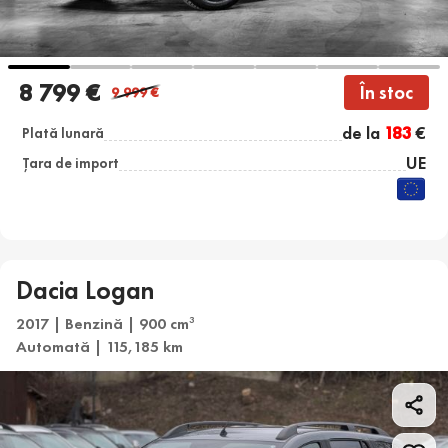
8 799 €
În stoc
9 999
€
de la
183
€
Plată lunară
UE
Țara de import
Dacia Logan
2017 | Benzină | 900 cm
3
Automată | 115,185 km