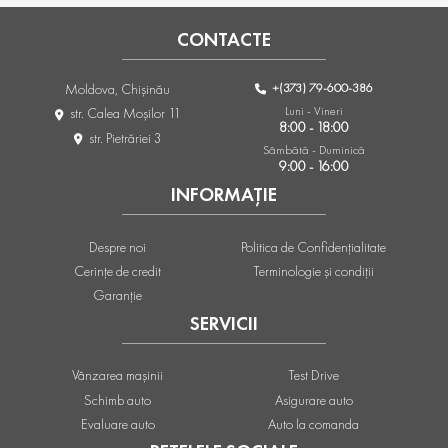
CONTACTE
+(373) 79-600-386
Moldova, Chişinău
Luni - Vineri
str. Calea Moşilor 11
8:00 - 18:00
str. Pietrăriei 3
Sâmbătă - Duminică
9:00 - 16:00
INFORMAȚIE
Despre noi
Politica de Confidențialitate
Cerințe de credit
Terminologie și condiții
Garanție
SERVICII
Vânzarea mașinii
Test Drive
Schimb auto
Asigurare auto
Evaluare auto
Auto la comanda