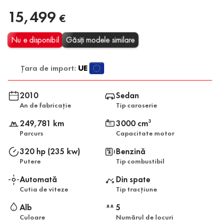
15,499
€
Nu e disponibil
Găsiți modele similare
Țara de import:
UE
2010
Sedan
An de fabricație
Tip caroserie
249,781 km
3000 cm
3
Parcurs
Capacitate motor
320 hp (235 kw)
Benzină
Putere
Tip combustibil
Automată
Din spate
Cutia de viteze
Tip tracțiune
Alb
5
Culoare
Numărul de locuri