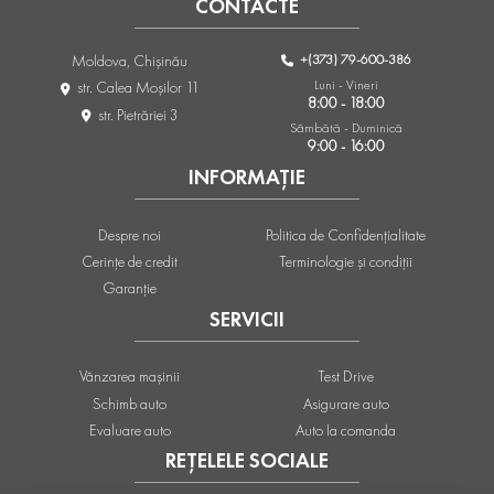
CONTACTE
+(373) 79-600-386
Moldova, Chişinău
Luni - Vineri
str. Calea Moşilor 11
8:00 - 18:00
str. Pietrăriei 3
Sâmbătă - Duminică
9:00 - 16:00
INFORMAȚIE
Despre noi
Politica de Confidențialitate
Cerințe de credit
Terminologie și condiții
Garanție
SERVICII
Vânzarea mașinii
Test Drive
Schimb auto
Asigurare auto
Evaluare auto
Auto la comanda
REȚELELE SOCIALE