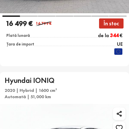
16 499 €
În stoc
16 799
€
de la
344
€
Plată lunară
UE
Țara de import
Hyundai IONIQ
2020 | Hybrid | 1600 cm
3
Automată | 51,000 km