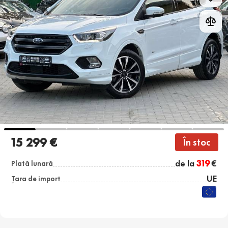
15 299 €
În stoc
de la
319
€
Plată lunară
UE
Țara de import