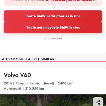
Toate BMW Seria 7 Series în stoc
Toate automobilele BMW în stoc
R28-M18-P10
AUTOMOBILE LA PREȚ SIMILAR
Volvo V60
2016 | Plug-in Hybrid (diesel) | 2400 cm
3
Automată | 210,559 km