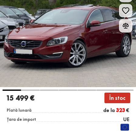
15 499 €
În stoc
de la
323
€
Plată lunară
UE
Țara de import