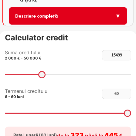
▼
Descriere completă
Calculator credit
Suma creditului
2 000 € - 50 000 €
Termenul creditului
6 - 60 luni
323
445
Rata Lunară (
60
luni)
de la
până la
€