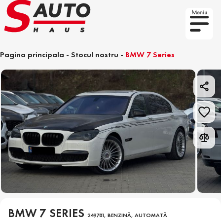
Meniu
Pagina principala
-
Stocul nostru
-
BMW 7 Series
BMW 7 SERIES
249781, BENZINĂ, AUTOMATĂ