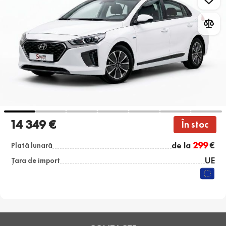
14 349 €
În stoc
de la
299
€
Plată lunară
UE
Țara de import