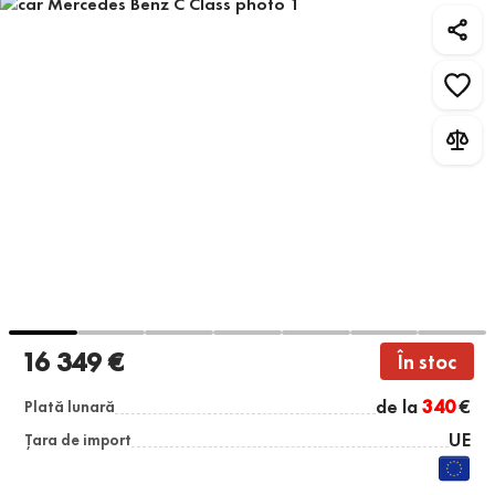
16 349 €
În stoc
de la
340
€
Plată lunară
UE
Țara de import