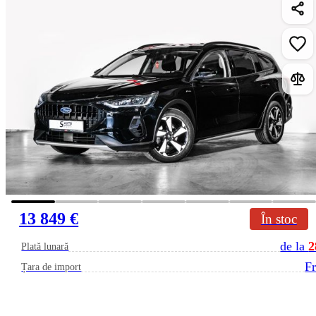
13 849 €
În stoc
de la
2
Plată lunară
Fr
Țara de import