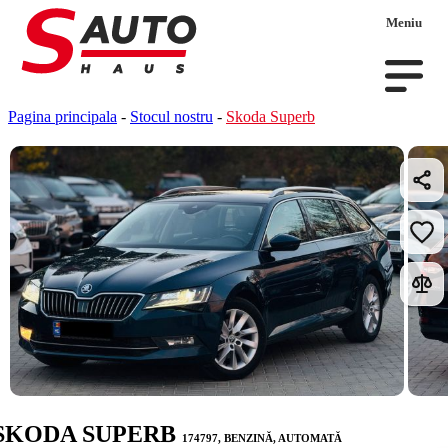
Meniu
Pagina principala
-
Stocul nostru
-
Skoda Superb
SKODA SUPERB
174797, BENZINĂ, AUTOMATĂ