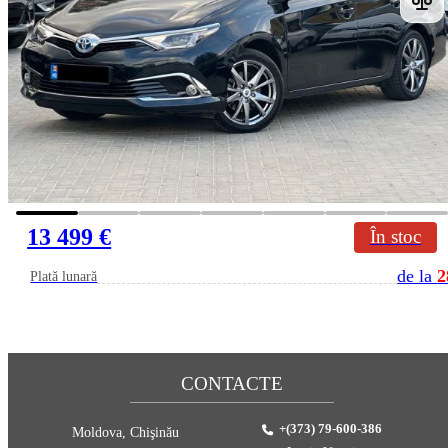
13 499 €
În stoc
de la
2
Plată lunară
CONTACTE
+(373) 79-600-386
Moldova, Chişinău