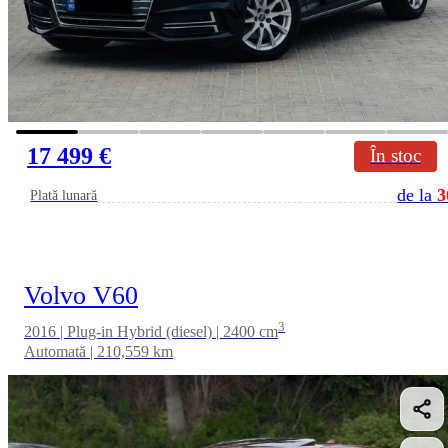
17 499 €
În stoc
de la
3
Plată lunară
Volvo V60
3
2016 | Plug-in Hybrid (diesel) | 2400 cm
Automată | 210,559 km