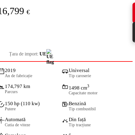
16,799
€
Țara de import:
UE
2019
Universal
An de fabricație
Tip caroserie
174,797 km
3
1498 cm
Parcurs
Capacitate motor
150 hp (110 kw)
Benzină
Putere
Tip combustibil
Automată
Din față
Cutia de viteze
Tip tracțiune