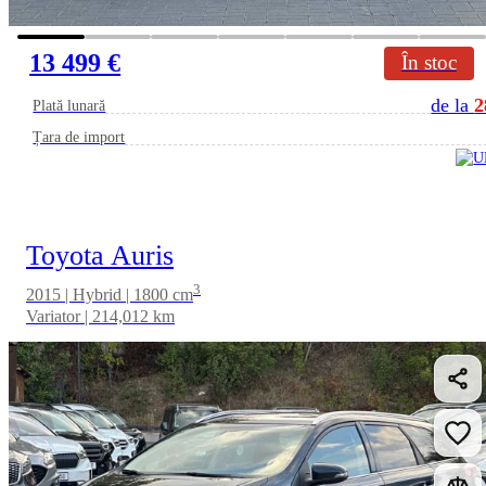
13 499 €
În stoc
de la
2
Plată lunară
Țara de import
Toyota Auris
3
2015 | Hybrid | 1800 cm
Variator | 214,012 km