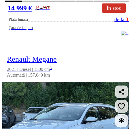
14 999 €
În stoc
16 499
€
de la
3
Plată lunară
Țara de import
Renault Megane
3
2021 | Diesel | 1500 cm
Automată | 157,049 km