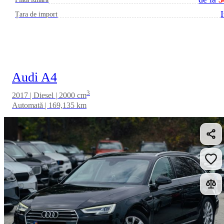
I
Țara de import
Audi A4
3
2017 | Diesel | 2000 cm
Automată | 169,135 km