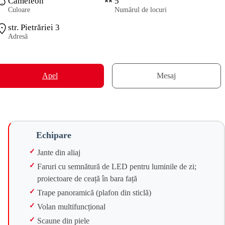
Cameleon
5
Culoare
Numărul de locuri
str. Pietrăriei 3
Adresă
Apel
Mesaj
Echipare
Jante din aliaj
Faruri cu semnătură de LED pentru luminile de zi;
proiectoare de ceață în bara față
Trape panoramică (plafon din sticlă)
Volan multifuncțional
Scaune din piele