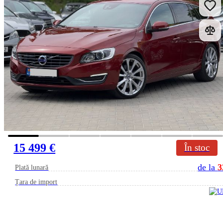
15 499 €
În stoc
de la
3
Plată lunară
Țara de import