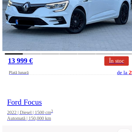
13 999 €
În stoc
de la
2
Plată lunară
Ford Focus
3
2022 | Diesel | 1500 cm
Automată | 150,000 km