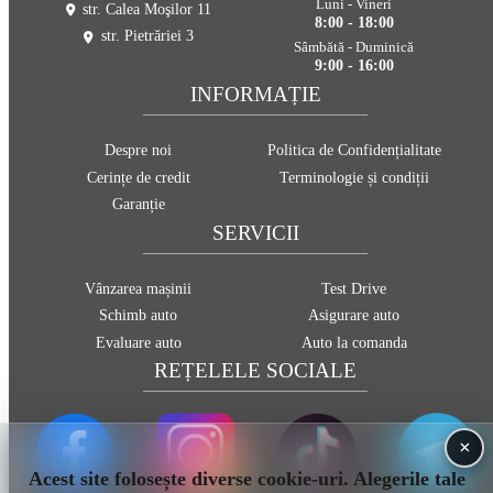
Luni - Vineri
str. Calea Moşilor 11
8:00 - 18:00
str. Pietrăriei 3
Sâmbătă - Duminică
9:00 - 16:00
INFORMAȚIE
Despre noi
Politica de Confidențialitate
Cerințe de credit
Terminologie și condiții
Garanție
SERVICII
Vânzarea mașinii
Test Drive
Schimb auto
Asigurare auto
Evaluare auto
Auto la comanda
REȚELELE SOCIALE
×
Acest site folosește diverse cookie-uri. Alegerile tale