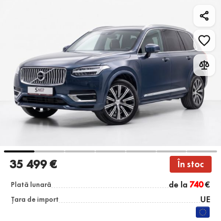
35 499 €
În stoc
de la
740
€
Plată lunară
UE
Țara de import