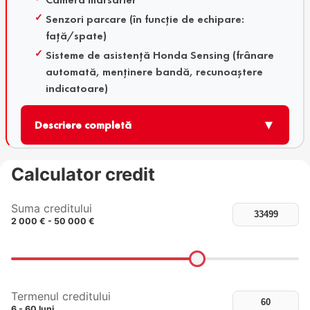
Senzori parcare (în funcție de echipare:
față/spate)
Sisteme de asistență Honda Sensing (frânare
automată, menținere bandă, recunoaștere
indicatoare)
▼
Descriere completă
Calculator credit
Suma creditului
2 000 € - 50 000 €
Termenul creditului
6 - 60 luni