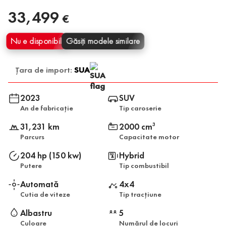
33,499
€
Nu e disponibil
Găsiți modele similare
Țara de import:
SUA
2023
SUV
An de fabricație
Tip caroserie
31,231 km
2000 cm
3
Parcurs
Capacitate motor
204 hp (150 kw)
Hybrid
Putere
Tip combustibil
Automată
4x4
Cutia de viteze
Tip tracțiune
Albastru
5
Culoare
Numărul de locuri