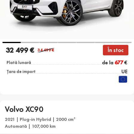
32 499 €
În stoc
34 499
€
de la
677
€
Plată lunară
UE
Țara de import
Volvo XC90
2021 | Plug-in Hybrid | 2000 cm
3
Automată | 107,000 km