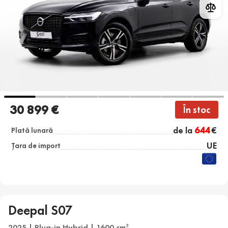
30 899 €
În stoc
de la
644
€
Plată lunară
UE
Țara de import
Deepal S07
2025 | Plug-in Hybrid | 1600 cm
3