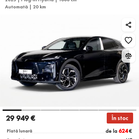
Automată | 20 km
29 949 €
În stoc
de la
624
€
Plată lunară