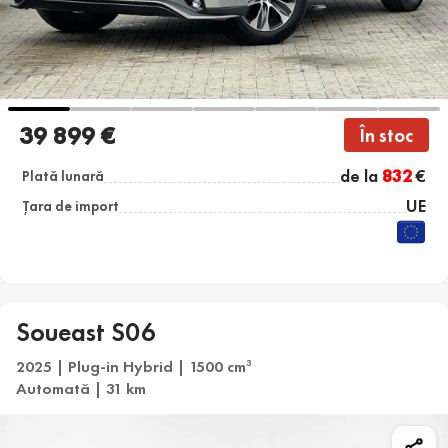
39 899 €
În stoc
de la
832
€
Plată lunară
UE
Țara de import
Soueast S06
2025 | Plug-in Hybrid | 1500 cm
3
Automată | 31 km