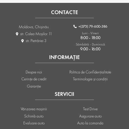
CONTACTE
+(373) 79-600-386
Moldova, Chişinău
Luni - Vineri
str. Calea Moşilor 11
8:00 - 18:00
str. Pietrăriei 3
Sâmbătă - Duminică
9:00 - 16:00
INFORMAȚIE
Despre noi
Politica de Confidențialitate
Cerințe de credit
Terminologie și condiții
Garanție
SERVICII
Vânzarea mașinii
Test Drive
Schimb auto
Asigurare auto
Evaluare auto
Auto la comanda