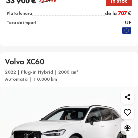
33 900 €
În stoc
34 499
€
de la
707
€
Plată lunară
UE
Țara de import
Volvo XC60
2022 | Plug-in Hybrid | 2000 cm
3
Automată | 110,000 km