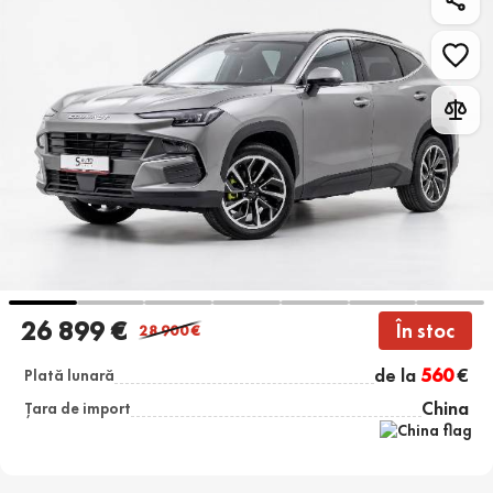
26 899 €
În stoc
28 900
€
de la
560
€
Plată lunară
China
Țara de import