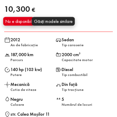
10,300
€
Nu e disponibil
Găsiți modele similare
2012
Sedan
An de fabricație
Tip caroserie
187,000 km
2000 cm
3
Parcurs
Capacitate motor
140 hp (103 kw)
Diesel
Putere
Tip combustibil
Mecanică
Din față
Cutia de viteze
Tip tracțiune
Negru
5
Culoare
Numărul de locuri
str. Calea Moşilor 11