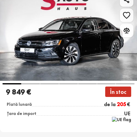
9 849 €
În stoc
de la
205
€
Plată lunară
UE
Țara de import