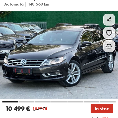
Automată | 148,568 km
10 499 €
În stoc
10 999
€