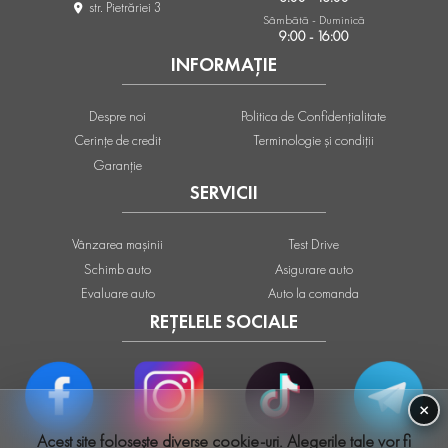
str. Pietrăriei 3
Sâmbătă - Duminică
9:00 - 16:00
INFORMAȚIE
Despre noi
Politica de Confidențialitate
Cerințe de credit
Terminologie și condiții
Garanție
SERVICII
Vânzarea mașinii
Test Drive
Schimb auto
Asigurare auto
Evaluare auto
Auto la comanda
REȚELELE SOCIALE
×
Acest site folosește diverse cookie-uri. Alegerile tale vor fi