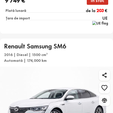
9 749 €
În stoc
de la
203
€
Plată lunară
UE
Țara de import
Renault Samsung SM6
2016 | Diesel | 1500 cm
3
Automată | 174,000 km