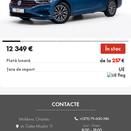
12 349 €
În stoc
de la
257
€
Plată lunară
UE
Țara de import
CONTACTE
+(373) 79-600-386
Moldova, Chişinău
Luni - Vineri
str. Calea Moşilor 11
8:00 - 18:00