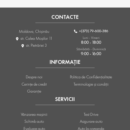
CONTACTE
+(373) 79-600-386
Moldova, Chişinău
Luni - Vineri
str. Calea Moşilor 11
8:00 - 18:00
str. Pietrăriei 3
Sâmbătă - Duminică
9:00 - 16:00
INFORMAȚIE
Despre noi
Politica de Confidențialitate
Cerințe de credit
Terminologie și condiții
Garanție
SERVICII
Vânzarea mașinii
Test Drive
Schimb auto
Asigurare auto
Evaluare auto
Auto la comanda