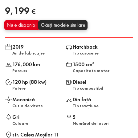
9,199
€
Nu e disponibil
Găsiți modele similare
2019
Hatchback
An de fabricație
Tip caroserie
176,000 km
1500 cm
3
Parcurs
Capacitate motor
120 hp (88 kw)
Diesel
Putere
Tip combustibil
Mecanică
Din față
Cutia de viteze
Tip tracțiune
Gri
5
Culoare
Numărul de locuri
str. Calea Moşilor 11