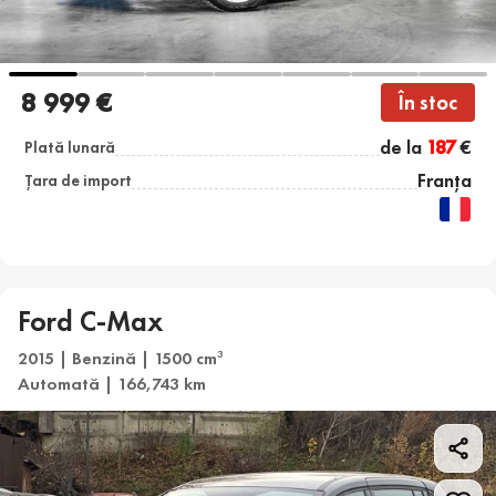
8 999 €
În stoc
de la
187
€
Plată lunară
Franța
Țara de import
Ford C-Max
2015 | Benzină | 1500 cm
3
Automată | 166,743 km