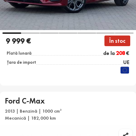
9 999 €
În stoc
de la
208
€
Plată lunară
UE
Țara de import
Ford C-Max
2013 | Benzină | 1000 cm
3
Mecanică | 182,000 km