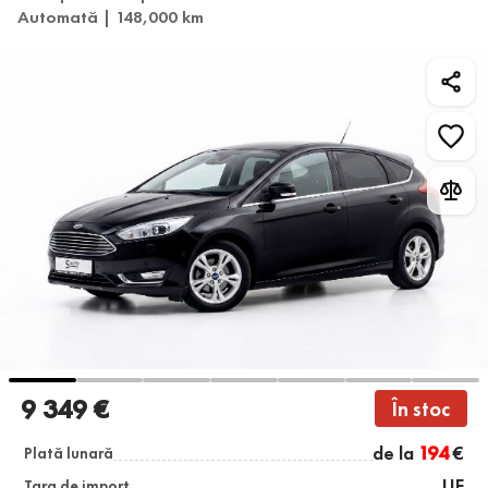
Automată | 148,000 km
9 349 €
În stoc
de la
194
€
Plată lunară
UE
Țara de import