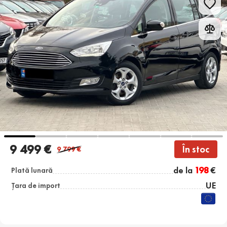
9 499 €
În stoc
9 799
€
de la
198
€
Plată lunară
UE
Țara de import