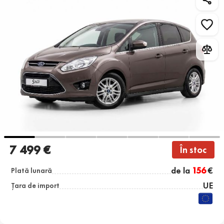
7 499 €
În stoc
de la
156
€
Plată lunară
UE
Țara de import