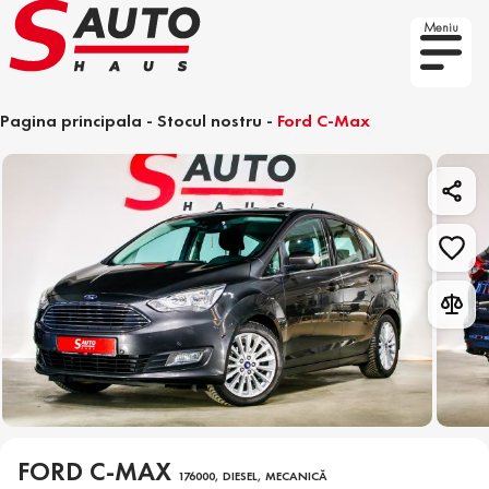
Meniu
Pagina principala
-
Stocul nostru
-
Ford C-Max
FORD C-MAX
176000, DIESEL, MECANICĂ