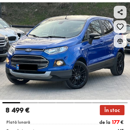
8 499 €
În stoc
de la
177
€
Plată lunară