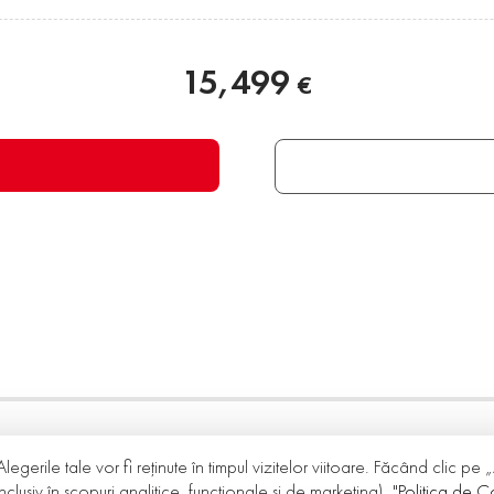
15,499
€
Alegerile tale vor fi reținute în timpul vizitelor viitoare. Făcând clic pe
nclusiv în scopuri analitice, funcționale și de marketing).
"Politica de Co