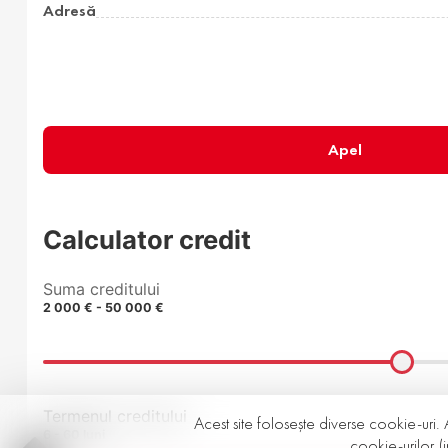
Adresă
Apel
Calculator credit
Suma creditului
2 000 € - 50 000 €
Termenul creditului
Acest site folosește diverse cookie-uri. 
6 - 60 luni
cookie-urilor (i