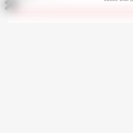
Toate Opel Seria Grandland X î
AUTOMOBILE LA PREȚ SIMILAR
Ford Kuga
3
2018 | Benzină | 1500 cm
Automată | 64,000 km