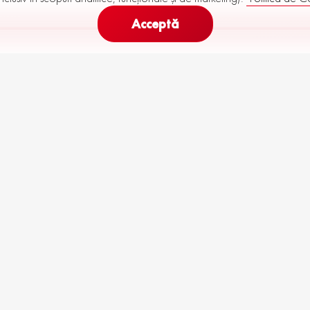
Acceptă
323
445
Rata Lunară (
60
luni)
de la
până la
€
n stoc
To
R81-M29-P10