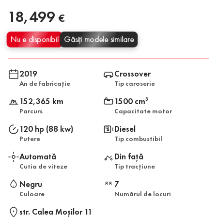
18,499
€
Nu e disponibil
Găsiți modele similare
2019
Crossover
An de fabricație
Tip caroserie
152,365 km
1500 cm
3
Parcurs
Capacitate motor
120 hp (88 kw)
Diesel
Putere
Tip combustibil
Automată
Din față
Cutia de viteze
Tip tracțiune
Negru
7
Culoare
Numărul de locuri
str. Calea Moşilor 11