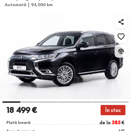
Automată | 94,000 km
18 499 €
În stoc
de la
385
€
Plată lunară