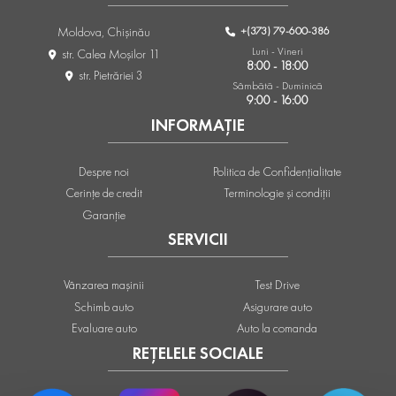
+(373) 79-600-386
Moldova, Chişinău
Luni - Vineri
str. Calea Moşilor 11
8:00 - 18:00
str. Pietrăriei 3
Sâmbătă - Duminică
9:00 - 16:00
INFORMAȚIE
Despre noi
Politica de Confidențialitate
Cerințe de credit
Terminologie și condiții
Garanție
SERVICII
Vânzarea mașinii
Test Drive
Schimb auto
Asigurare auto
Evaluare auto
Auto la comanda
REȚELELE SOCIALE