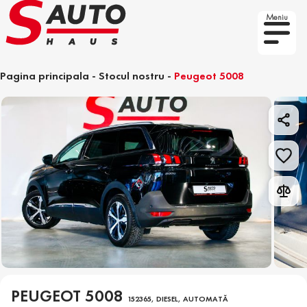
Meniu
Pagina principala
-
Stocul nostru
-
Peugeot 5008
PEUGEOT 5008
152365, DIESEL, AUTOMATĂ