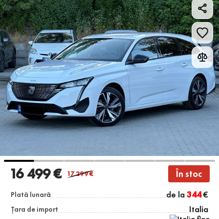
16 499 €
În stoc
17 299
€
de la
344
€
Plată lunară
Italia
Țara de import