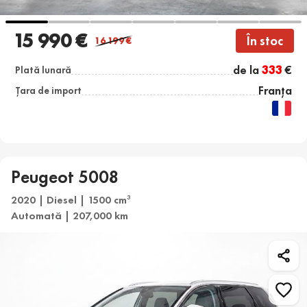
15 990 €
În stoc
16 199
€
de la
333
€
Plată lunară
Franța
Țara de import
Peugeot 5008
2020 | Diesel | 1500 cm
3
Automată | 207,000 km