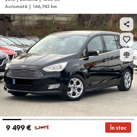
Automată | 166,743 km
9 499 €
În stoc
9 799
€