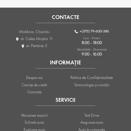
CONTACTE
+(373) 79-600-386
Moldova, Chişinău
Luni - Vineri
str. Calea Moşilor 11
8:00 - 18:00
str. Pietrăriei 3
Sâmbătă - Duminică
9:00 - 16:00
INFORMAȚIE
Despre noi
Politica de Confidențialitate
Cerințe de credit
Terminologie și condiții
Garanție
SERVICII
Vânzarea mașinii
Test Drive
Schimb auto
Asigurare auto
Evaluare auto
Auto la comanda