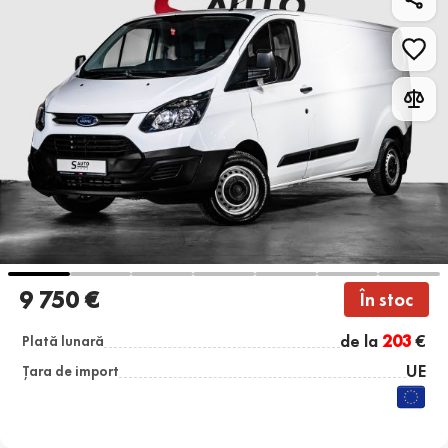
9 750 €
În stoc
de la
203
€
Plată lunară
UE
Țara de import