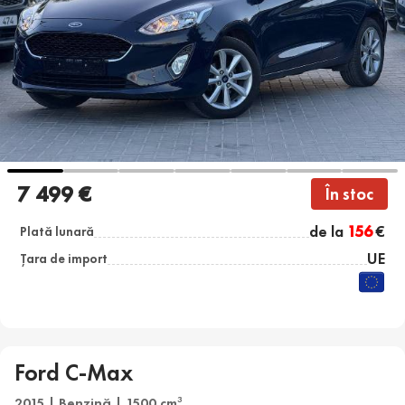
7 499 €
În stoc
de la
156
€
Plată lunară
UE
Țara de import
Ford C-Max
2015 | Benzină | 1500 cm
3