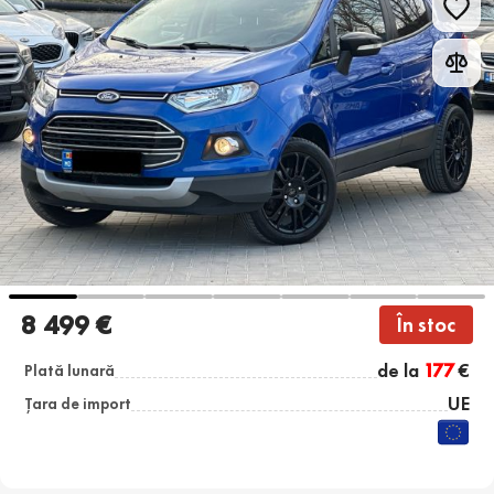
8 499 €
În stoc
de la
177
€
Plată lunară
UE
Țara de import