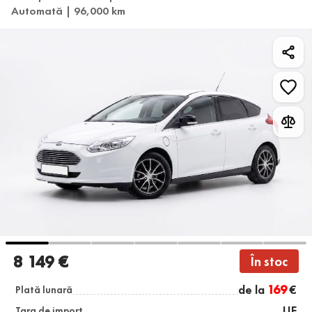
Automată | 96,000 km
8 149 €
În stoc
de la
169
€
Plată lunară
UE
Țara de import