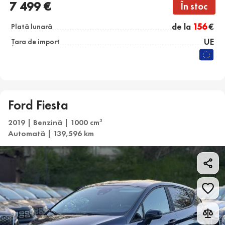
7 499 €
În stoc
de la
156
€
Plată lunară
UE
Țara de import
Ford Fiesta
2019 | Benzină | 1000 cm
3
Automată | 139,596 km