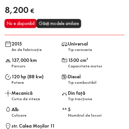
8,200
€
Nu e disponibil
Găsiți modele similare
2015
Universal
An de fabricație
Tip caroserie
137,000 km
1500 cm
3
Parcurs
Capacitate motor
120 hp (88 kw)
Diesel
Putere
Tip combustibil
Mecanică
Din față
Cutia de viteze
Tip tracțiune
Alb
5
Culoare
Numărul de locuri
str. Calea Moşilor 11