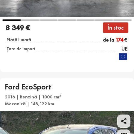
8 349 €
În stoc
de la
174
€
Plată lunară
UE
Țara de import
Ford EcoSport
2016 | Benzină | 1000 cm
3
Mecanică | 148,122 km