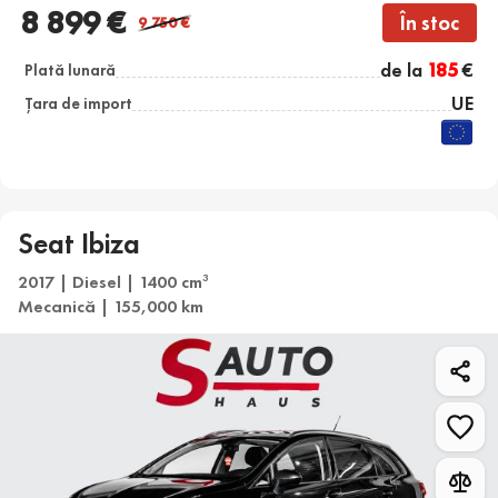
8 899 €
În stoc
9 750
€
de la
185
€
Plată lunară
UE
Țara de import
Seat Ibiza
2017 | Diesel | 1400 cm
3
Mecanică | 155,000 km