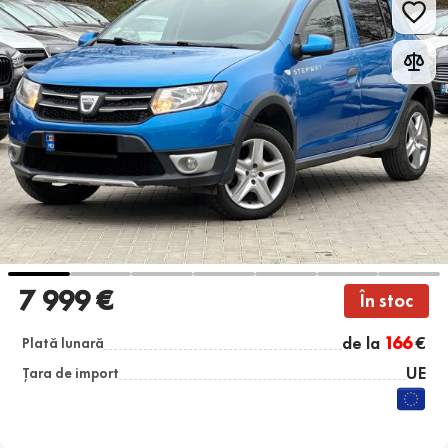
7 999 €
În stoc
de la
166
€
Plată lunară
UE
Țara de import