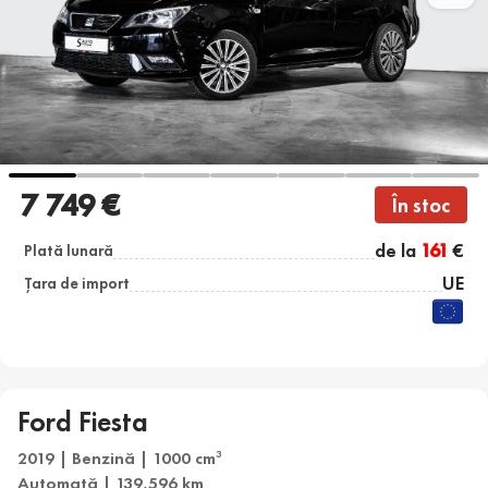
7 749 €
În stoc
de la
161
€
Plată lunară
UE
Țara de import
Ford Fiesta
2019 | Benzină | 1000 cm
3
Automată | 139,596 km