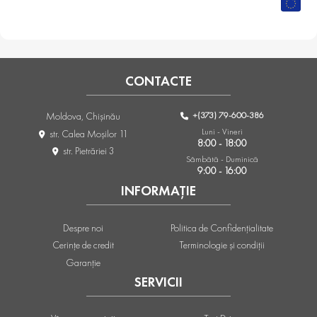
CONTACTE
+(373) 79-600-386
Moldova, Chişinău
Luni - Vineri
str. Calea Moşilor 11
8:00 - 18:00
str. Pietrăriei 3
Sâmbătă - Duminică
9:00 - 16:00
INFORMAȚIE
Despre noi
Politica de Confidențialitate
Cerințe de credit
Terminologie și condiții
Garanție
SERVICII