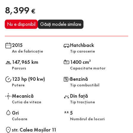
8,399
€
Nu e disponibil
Găsiți modele similare
2015
Hatchback
An de fabricație
Tip caroserie
147,965 km
1400 cm
3
Parcurs
Capacitate motor
123 hp (90 kw)
Benzină
Putere
Tip combustibil
Mecanică
Din față
Cutia de viteze
Tip tracțiune
Gri
5
Culoare
Numărul de locuri
str. Calea Moşilor 11