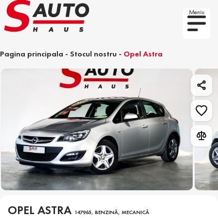
Meniu
Pagina principala
-
Stocul nostru
-
Opel Astra
OPEL ASTRA
147965, BENZINĂ, MECANICĂ