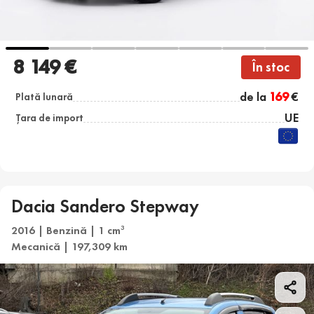
8 149 €
În stoc
de la
169
€
Plată lunară
UE
Țara de import
Dacia Sandero Stepway
2016 | Benzină | 1 cm
3
Mecanică | 197,309 km