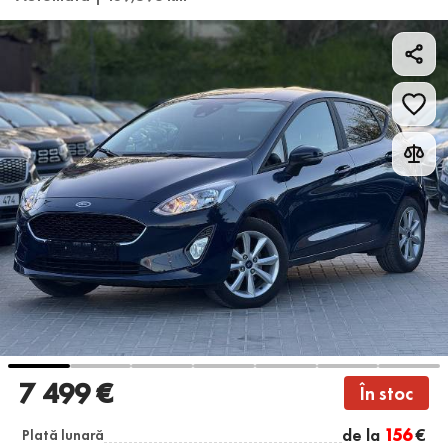
7 499 €
În stoc
de la
156
€
Plată lunară