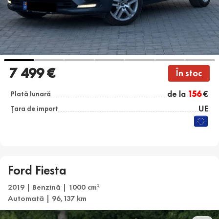
7 499 €
În stoc
de la
156
€
Plată lunară
UE
Țara de import
Ford Fiesta
2019 | Benzină | 1000 cm
3
Automată | 96,137 km