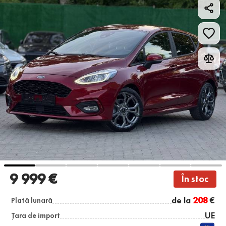
9 999 €
În stoc
de la
208
€
Plată lunară
UE
Țara de import