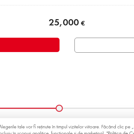
25,000
€
Alegerile tale vor fi reținute în timpul vizitelor viitoare. Făcând clic pe
nclusiv în scopuri analitice, funcționale și de marketing).
"Politica de Co