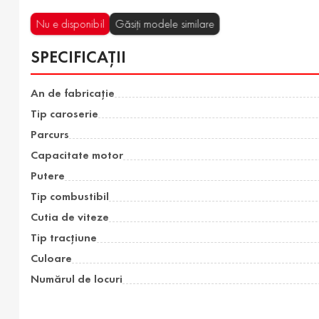
Nu e disponibil
Găsiți modele similare
SPECIFICAȚII
An de fabricație
Tip caroserie
Parcurs
Capacitate motor
Putere
Tip combustibil
Cutia de viteze
Tip tracțiune
Culoare
Numărul de locuri