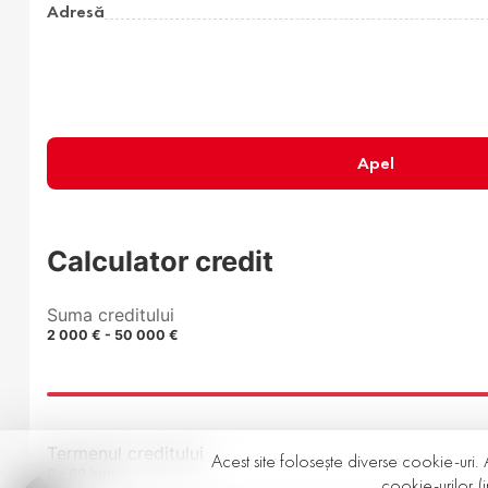
Adresă
Apel
Calculator credit
Suma creditului
2 000 € - 50 000 €
Termenul creditului
Acest site folosește diverse cookie-uri. 
6 - 60 luni
cookie-urilor (i