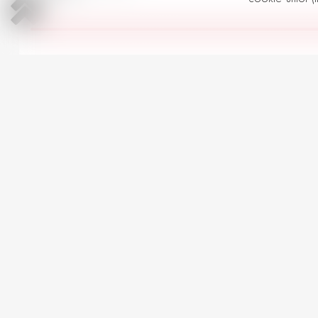
Toate Porsche Seria Cayenne în
AUTOMOBILE LA PREȚ SIMILAR
Audi Q5
3
2019 | Plug-in Hybrid | 2000 cm
Automată | 178,000 km