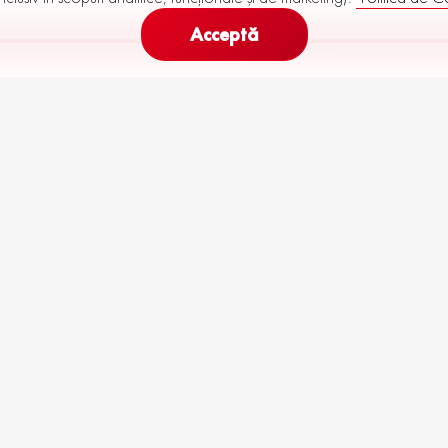
Acceptă
521
719
Rata Lunară (
60
luni)
de la
până la
€
 stoc
Toat
R121-M29-P10