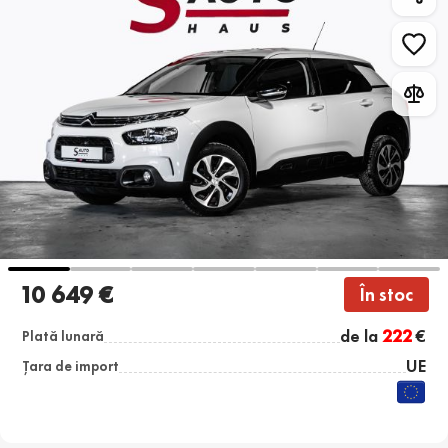
10 649 €
În stoc
de la
222
€
Plată lunară
UE
Țara de import