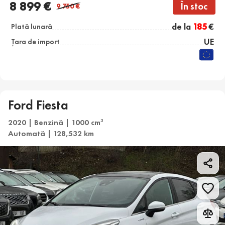
8 899 €
În stoc
9 750
€
de la
185
€
Plată lunară
UE
Țara de import
Ford Fiesta
2020 | Benzină | 1000 cm
3
Automată | 128,532 km