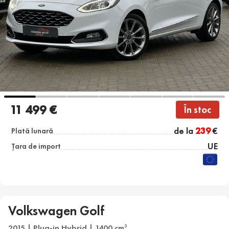
11 499 €
În stoc
de la
239
€
Plată lunară
UE
Țara de import
Volkswagen Golf
2015 | Plug-in Hybrid | 1400 cm
3