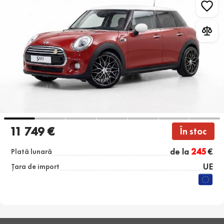
11 749 €
În stoc
de la
245
€
Plată lunară
UE
Țara de import