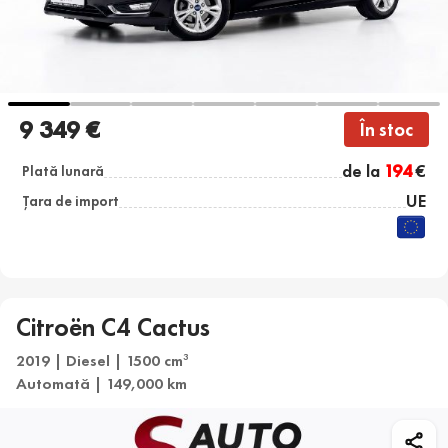
9 349 €
În stoc
de la
194
€
Plată lunară
UE
Țara de import
Citroën C4 Cactus
2019 | Diesel | 1500 cm
3
Automată | 149,000 km