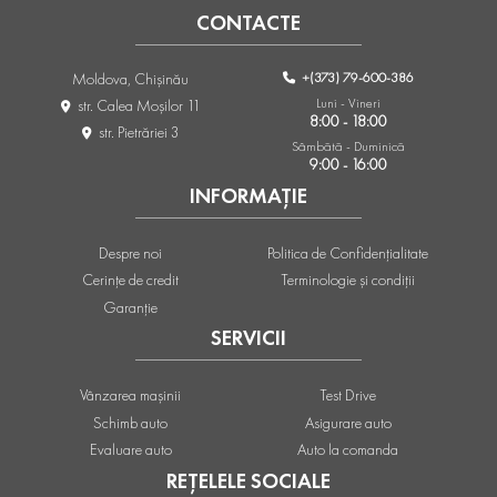
CONTACTE
+(373) 79-600-386
Moldova, Chişinău
Luni - Vineri
str. Calea Moşilor 11
8:00 - 18:00
str. Pietrăriei 3
Sâmbătă - Duminică
9:00 - 16:00
INFORMAȚIE
Despre noi
Politica de Confidențialitate
Cerințe de credit
Terminologie și condiții
Garanție
SERVICII
Vânzarea mașinii
Test Drive
Schimb auto
Asigurare auto
Evaluare auto
Auto la comanda
REȚELELE SOCIALE