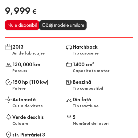
9,999
€
Nu e disponibil
Găsiți modele similare
2013
Hatchback
An de fabricație
Tip caroserie
130,000 km
1400 cm
3
Parcurs
Capacitate motor
150 hp (110 kw)
Benzină
Putere
Tip combustibil
Automată
Din față
Cutia de viteze
Tip tracțiune
Verde deschis
5
Culoare
Numărul de locuri
str. Pietrăriei 3